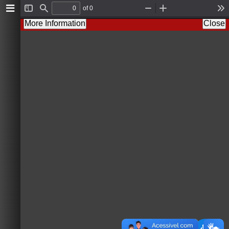
of 0
T
F
Z
Z
T
o
i
o
o
o
More Information
Close
g
n
o
o
o
g
d
m
m
l
l
O
I
s
e
u
n
S
t
i
d
e
b
a
r