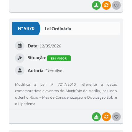
BAIXAR
VÍNCULOS
G
O
S
Nº 9470
Lei Ordinária
T
E
Data:
12/05/2026
I
Situação:
EM VIGOR
Autoria:
Executivo
Modifica a Lei nº 7217/2010, referente a datas
comemorativas e eventos do Município de Marília, incluindo
o Junho Roxo – Mês de Conscientização e Divulgação Sobre
o Lipedema
BAIXAR
VÍNCULOS
G
O