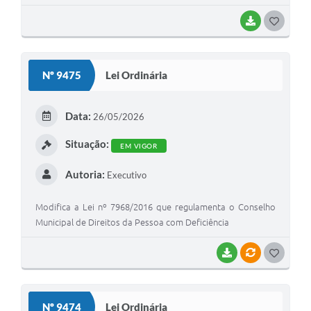
Marina Moretti Ferreira)
BAIXAR
G
O
S
Nº 9475
Lei Ordinária
T
E
Data:
26/05/2026
I
Situação:
EM VIGOR
Autoria:
Executivo
Modifica a Lei nº 7968/2016 que regulamenta o Conselho
Municipal de Direitos da Pessoa com Deficiência
BAIXAR
VÍNCULOS
G
O
S
Nº 9474
Lei Ordinária