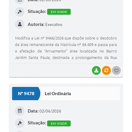
I
Situação:
EM VIGOR
Autoria:
Executivo
Modifica a Lei nº 9466/2026 que dispõe sobre o desdobro
da área remanescente da Matrícula nº 66.409 e passa para
a afetação de “Arruamento” área localizada no Bairro
Jardim Santa Paula, destinada a prolongamento da Rua
Bento Biancardi
BAIXAR
VÍNCULOS
G
O
S
Nº 9478
Lei Ordinária
T
E
Data:
02/06/2026
I
Situação:
EM VIGOR