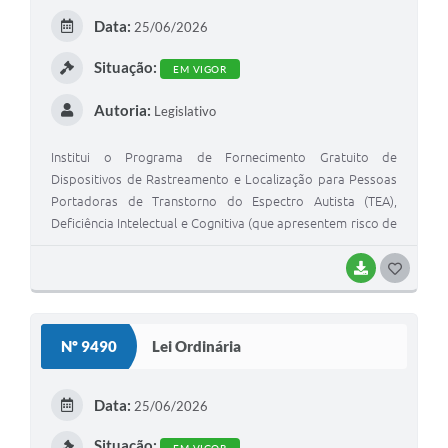
E
Data:
25/06/2026
I
Situação:
EM VIGOR
Autoria:
Legislativo
Institui o Programa de Fornecimento Gratuito de
Dispositivos de Rastreamento e Localização para Pessoas
Portadoras de Transtorno do Espectro Autista (TEA),
Deficiência Intelectual e Cognitiva (que apresentem risco de
desorientação espacial, fuga ou desaparecimento), e dá
outras providências
BAIXAR
G
O
S
Nº 9490
Lei Ordinária
T
E
Data:
25/06/2026
I
Situação:
EM VIGOR