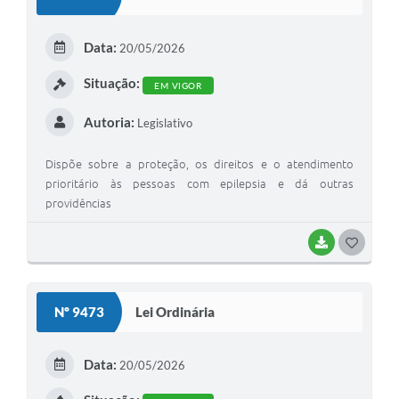
T
E
Data:
20/05/2026
I
Situação:
EM VIGOR
Autoria:
Legislativo
Dispõe sobre a proteção, os direitos e o atendimento
prioritário às pessoas com epilepsia e dá outras
providências
BAIXAR
G
O
S
Nº 9473
Lei Ordinária
T
E
Data:
20/05/2026
I