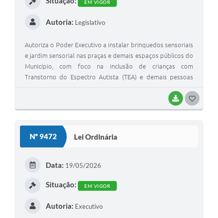
Situação:
EM VIGOR
Autoria:
Legislativo
Autoriza o Poder Executivo a instalar brinquedos sensoriais
e jardim sensorial nas praças e demais espaços públicos do
Município, com foco na inclusão de crianças com
Transtorno do Espectro Autista (TEA) e demais pessoas
com deficiência
BAIXAR
G
O
S
Nº 9472
Lei Ordinária
T
E
Data:
19/05/2026
I
Situação:
EM VIGOR
Autoria:
Executivo