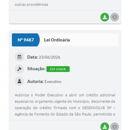
outras providências
BAIXAR
G
O
S
Nº 9487
Lei Ordinária
T
E
Data:
23/06/2026
I
Situação:
EM VIGOR
Autoria:
Executivo
Autoriza o Poder Executivo a abrir um crédito adicional
especial no orçamento vigente do Município, decorrente da
operação de crédito firmada com o DESENVOLVE SP –
Agência de Fomento do Estado de São Paulo, permitindo a
utilização de parte do recurso financeiro para elaboração
de projetos, destinado à Secretaria Municipal de
BAIXAR
G