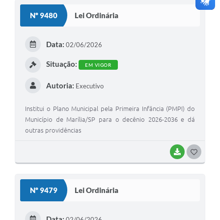
S
Nº 9480
Lei Ordinária
T
E
Data:
02/06/2026
I
Situação:
EM VIGOR
Autoria:
Executivo
Institui o Plano Municipal pela Primeira Infância (PMPI) do
Município de Marília/SP para o decênio 2026-2036 e dá
outras providências
BAIXAR
G
O
S
Nº 9479
Lei Ordinária
T
E
Data:
02/06/2026