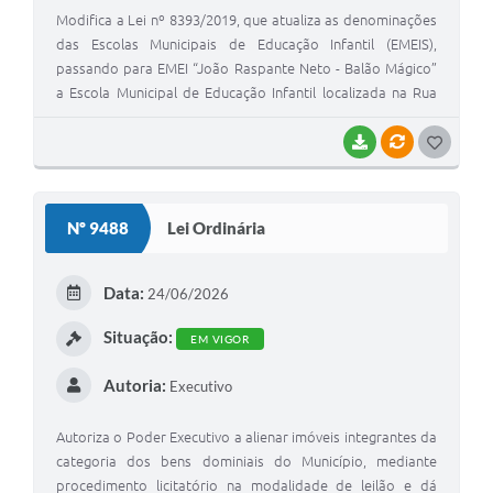
Modifica a Lei nº 8393/2019, que atualiza as denominações
das Escolas Municipais de Educação Infantil (EMEIS),
passando para EMEI “João Raspante Neto - Balão Mágico”
a Escola Municipal de Educação Infantil localizada na Rua
Eduardo Prado, nº 56-A, no Bairro Nova Marília
BAIXAR
VÍNCULOS
G
O
S
Nº 9488
Lei Ordinária
T
E
Data:
24/06/2026
I
Situação:
EM VIGOR
Autoria:
Executivo
Autoriza o Poder Executivo a alienar imóveis integrantes da
categoria dos bens dominiais do Município, mediante
procedimento licitatório na modalidade de leilão e dá