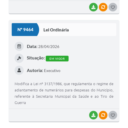
BAIXAR
VÍNCULOS
G
O
S
Nº 9464
Lei Ordinária
T
E
Data:
28/04/2026
I
Situação:
EM VIGOR
Autoria:
Executivo
Modifica a Lei nº 3137/1986, que regulamenta o regime de
adiantamento de numerários para despesas do Município,
referente à Secretaria Municipal da Saúde e ao Tiro de
Guerra
BAIXAR
VÍNCULOS
G
O