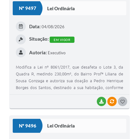
Nº 9497
Lei Ordinária
Data:
04/08/2026
Situação:
EM VIGOR
Autoria:
Executivo
Modifica a Lei nº 8061/2017, que desafeta o Lote 3, da
Quadra R, medindo 230,00m², do Bairro Profª Liliana de
Sousa Gonzaga e autoriza sua doação a Pedro Henrique
Borges dos Santos, destinado a sua habitação, conforme
convênio celebrado entre o Município e os Rotary Clubs
Marília, Marília Leste, Marília de Dirceu, Marília Alto Cafezal,
BAIXAR
VÍNCULOS
G
Marília 04 de Abril e Marília Pioneiro, autorizado pela Lei nº
O
5072/2001 - Memorando 15.578/2025
S
Nº 9496
Lei Ordinária
T