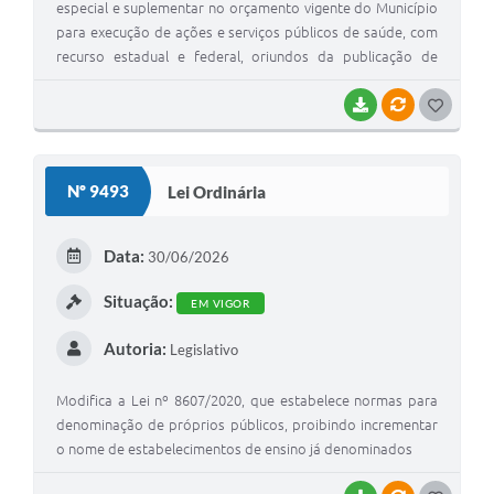
especial e suplementar no orçamento vigente do Município
para execução de ações e serviços públicos de saúde, com
recurso estadual e federal, oriundos da publicação de
diversas portarias, resoluções e deliberações, bem como a
inclusão de natureza de despesa na Secretaria Municipal do
BAIXAR
VÍNCULOS
G
Meio Ambiente e Serviços Públicos, e dá outras
O
providências
S
Nº 9493
Lei Ordinária
T
E
Data:
30/06/2026
I
Situação:
EM VIGOR
Autoria:
Legislativo
Modifica a Lei nº 8607/2020, que estabelece normas para
denominação de próprios públicos, proibindo incrementar
o nome de estabelecimentos de ensino já denominados