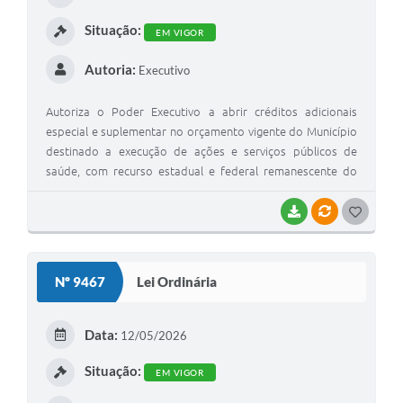
I
Situação:
EM VIGOR
Autoria:
Executivo
Autoriza o Poder Executivo a abrir créditos adicionais
especial e suplementar no orçamento vigente do Município
destinado a execução de ações e serviços públicos de
saúde, com recurso estadual e federal remanescente do
exercício de 2025 e dá outras providências
BAIXAR
VÍNCULOS
G
O
S
Nº 9467
Lei Ordinária
T
E
Data:
12/05/2026
I
Situação:
EM VIGOR