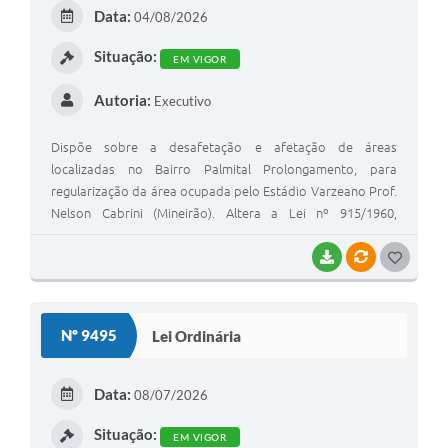
E
Data:
04/08/2026
I
Situação:
EM VIGOR
Autoria:
Executivo
Dispõe sobre a desafetação e afetação de áreas
localizadas no Bairro Palmital Prolongamento, para
regularização da área ocupada pelo Estádio Varzeano Prof.
Nelson Cabrini (Mineirão). Altera a Lei nº 915/1960,
referente à denominação da Rua Brasília. Dá outras
providências (Memorando 24.511/2025)
BAIXAR
VÍNCULOS
G
O
S
Nº 9495
Lei Ordinária
T
E
Data:
08/07/2026
I
Situação:
EM VIGOR