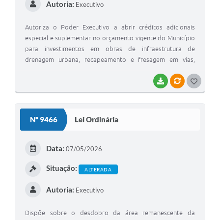
Autoria:
Executivo
Autoriza o Poder Executivo a abrir créditos adicionais
especial e suplementar no orçamento vigente do Município
para investimentos em obras de infraestrutura de
drenagem urbana, recapeamento e fresagem em vias,
implantação de salas de informática nas unidades Casa de
Semiliberdade e Casa Manhã, distribuição de itens para
BAIXAR
VÍNCULOS
G
pessoas em situação de rua e construção da ponte na
O
Estrada MAR-313 no Distrito de Avencas. Dá outras
S
providências
Nº 9466
Lei Ordinária
T
E
Data:
07/05/2026
I
Situação:
ALTERADA
Autoria:
Executivo
Dispõe sobre o desdobro da área remanescente da