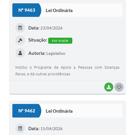
S
Nº 9463
Lei Ordinária
T
E
Data:
23/04/2026
I
Situação:
EM VIGOR
Autoria:
Legislativo
Institui o Programa de Apoio a Pessoas com Doenças
Raras, e dá outras providências
BAIXAR
G
O
S
Nº 9462
Lei Ordinária
T
E
Data:
15/04/2026
I