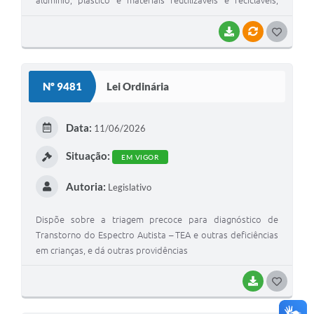
alumínio, plástico e materiais reutilizáveis e recicláveis,
alterando os valores das multas
BAIXAR
VÍNCULOS
G
O
S
Nº 9481
Lei Ordinária
T
E
Data:
11/06/2026
I
Situação:
EM VIGOR
Autoria:
Legislativo
Dispõe sobre a triagem precoce para diagnóstico de
Transtorno do Espectro Autista – TEA e outras deficiências
em crianças, e dá outras providências
BAIXAR
G
O