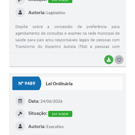
Autoria:
Legislativo
Dispõe sobre a concessão de preferência para
agendamento de consultas e exames na rede municipal de
saúde para pais e/ou responsáveis legais de pessoas com
Transtorno do Espectro Autista (TEA) e pessoas com
Síndrome de Down e dá outras providências
BAIXAR
G
O
S
Nº 9489
Lei Ordinária
T
E
Data:
24/06/2026
I
Situação:
EM VIGOR
Autoria:
Executivo