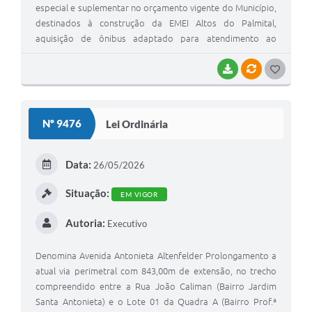
especial e suplementar no orçamento vigente do Município,
destinados à construção da EMEI Altos do Palmital,
aquisição de ônibus adaptado para atendimento ao
público idoso e infantil, celebração de termo de
colaboração com recursos federais provenientes de
BAIXAR
VÍNCULOS
G
emenda parlamentar individual, realização de chamamento
O
público para seleção de organizações da sociedade civil
S
voltadas à execução descentralizada de serviços de
Nº 9476
Lei Ordinária
acolhimento, e dá outras providências
T
E
Data:
26/05/2026
I
Situação:
EM VIGOR
Autoria:
Executivo
Denomina Avenida Antonieta Altenfelder Prolongamento a
atual via perimetral com 843,00m de extensão, no trecho
compreendido entre a Rua João Caliman (Bairro Jardim
Santa Antonieta) e o Lote 01 da Quadra A (Bairro Prof.ª