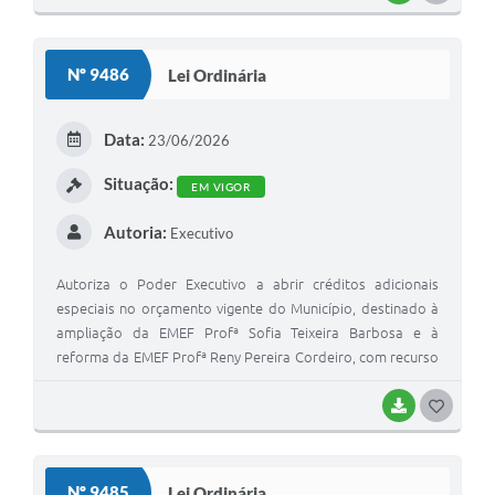
Planejamento Urbano e dá outras providências
O
S
Nº 9486
Lei Ordinária
T
E
Data:
23/06/2026
I
Situação:
EM VIGOR
Autoria:
Executivo
Autoriza o Poder Executivo a abrir créditos adicionais
especiais no orçamento vigente do Município, destinado à
ampliação da EMEF Profª Sofia Teixeira Barbosa e à
reforma da EMEF Profª Reny Pereira Cordeiro, com recurso
federal da Secretaria Municipal da Educação e dá outras
providências
BAIXAR
G
O
S
Nº 9485
Lei Ordinária