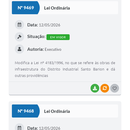
S
Nº 9469
Lei Ordinária
T
E
Data:
12/05/2026
I
Situação:
EM VIGOR
Autoria:
Executivo
Modifica a Lei nº 4183/1996, no que se refere às obras de
infraestrutura do Distrito Industrial Santo Barion e dá
outras providências
BAIXAR
VÍNCULOS
G
O
S
Nº 9468
Lei Ordinária
T
E
Data:
12/05/2026