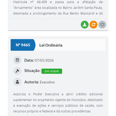
Matrícula nº 66.409 e passa para a afetação de
“Arruamento” área localizada no Bairro Jardim Santa Paula,
destinada a prolongamento da Rua Bento Biancardi e dá
outras providências
BAIXAR
VÍNCULOS
G
O
S
Nº 9465
Lei Ordinária
T
E
Data:
07/05/2026
I
Situação:
EM VIGOR
Autoria:
Executivo
Autoriza o Poder Executivo a abrir crédito adicional
suplementar no orçamento vigente do Município, destinado
à execução de ações e serviços públicos de saúde, com
recursos próprio e federal e dá outras providências