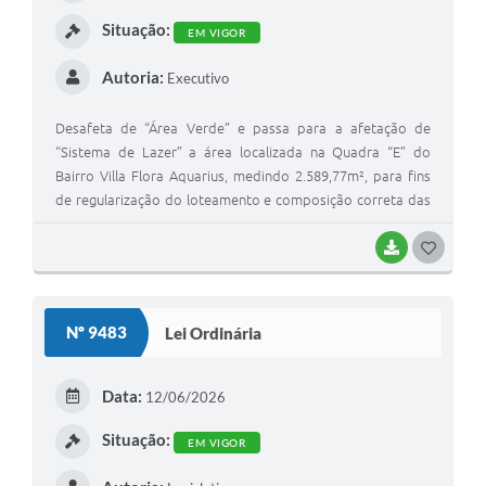
I
Situação:
EM VIGOR
Autoria:
Executivo
Desafeta de “Área Verde” e passa para a afetação de
“Sistema de Lazer” a área localizada na Quadra “E” do
Bairro Villa Flora Aquarius, medindo 2.589,77m², para fins
de regularização do loteamento e composição correta das
áreas públicas, conforme exigência da Companhia
Ambiental do Estado de São Paulo - CETESB e dá outras
BAIXAR
G
providências
O
S
Nº 9483
Lei Ordinária
T
E
Data:
12/06/2026
I
Situação:
EM VIGOR