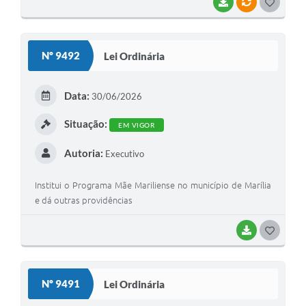
BAIXAR
VÍNCULOS
G
O
S
Nº 9492
Lei Ordinária
T
E
Data:
30/06/2026
I
Situação:
EM VIGOR
Autoria:
Executivo
Institui o Programa Mãe Mariliense no município de Marília
e dá outras providências
BAIXAR
G
O
S
Nº 9491
Lei Ordinária
T