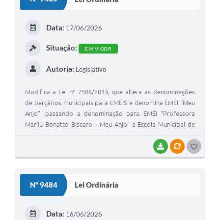
T
E
Data:
17/06/2026
I
Situação:
EM VIGOR
Autoria:
Legislativo
Modifica a Lei nº 7586/2013, que altera as denominações
de berçários municipais para EMEIS e denomina EMEI “Meu
Anjo”, passando a denominação para EMEI “Professora
Marilú Bonatto Bíscaro – Meu Anjo” a Escola Municipal de
Educação Infantil localizada na Rua Bartolomeu de Gusmão,
nº 143, no Bairro São Miguel
BAIXAR
VÍNCULOS
G
O
S
Nº 9484
Lei Ordinária
T
E
Data:
16/06/2026