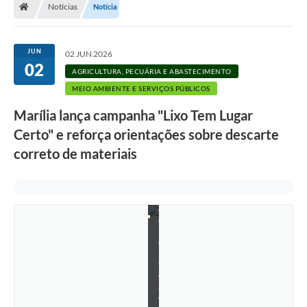
Notícias
Notícia
JUN
02 JUN 2026
02
AGRICULTURA, PECUÁRIA E ABASTECIMENTO
MEIO AMBIENTE E SERVIÇOS PÚBLICOS
Marília lança campanha "Lixo Tem Lugar
Certo" e reforça orientações sobre descarte
correto de materiais
E
c
o
p
o
n
t
o
Z
o