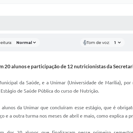
 MÍDIAS
RECEBA NOTÍCIAS
eitura:
Tom de voz:
 20 alunos e participação de 12 nutricionistas da Secreta
Municipal da Saúde, e a Unimar (Universidade de Marília), po
 Estágio de Saúde Pública do curso de Nutrição.
lunos da Unimar que concluíram esse estágio, que é obrigatór
ço e a outra turma nos meses de abril e maio, como explica a p
ém dos 20 alunos que finalizaram nesse primeiro semestr