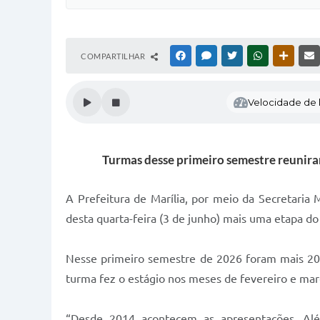
COMPARTILHAR
FACEBOOK
MESSENGER
TWITTER
WHATSAPP
OUTRAS
Velocidade de l
Turmas desse primeiro semestre reuniram
A Prefeitura de Marília, por meio da Secretaria 
desta quarta-feira (3 de junho) mais uma etapa do
Nesse primeiro semestre de 2026 foram mais 20 a
turma fez o estágio nos meses de fevereiro e mar
“Desde 2014 acontecem as apresentações. Al