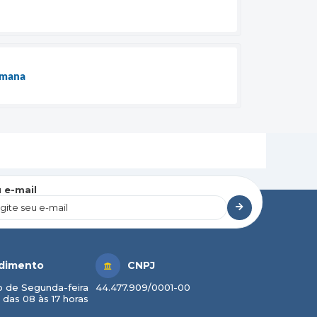
semana
 e-mail
dimento
CNPJ
 de Segunda-feira
44.477.909/0001-00
 das 08 às 17 horas