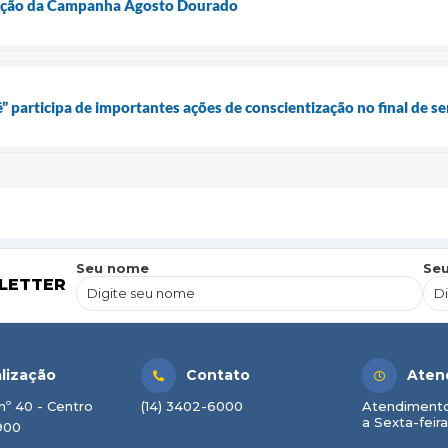
ação da Campanha Agosto Dourado
” participa de importantes ações de conscientização no final de 
Seu nome
Seu
LETTER
lização
Contato
Aten
nº 40 - Centro
(14) 3402-6000
Atendimento
a Sexta-feira
900