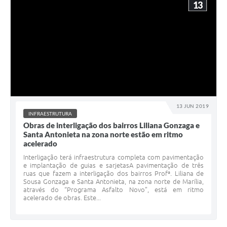
13
13 JUN 2019
INFRAESTRUTURA
Obras de interligação dos bairros Liliana Gonzaga e
Santa Antonieta na zona norte estão em ritmo
acelerado
Interligação terá infraestrutura completa com pavimentação
e implantação de guias e sarjetasA pavimentação de três
ruas que fazem a interligação dos bairros Profª. Liliana de
Sousa Gonzaga e Santa Antonieta, na zona norte de Marília,
através do “Programa Asfalto Novo”, está em ritmo
acelerado de obras. Este...