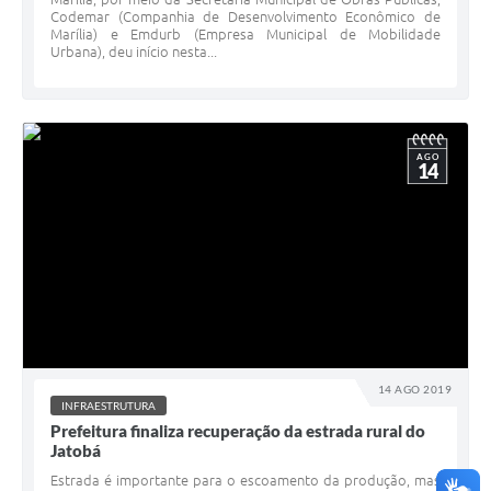
Codemar (Companhia de Desenvolvimento Econômico de
Marília) e Emdurb (Empresa Municipal de Mobilidade
Urbana), deu início nesta...
AGO
14
14 AGO 2019
INFRAESTRUTURA
Prefeitura finaliza recuperação da estrada rural do
Jatobá
Estrada é importante para o escoamento da produção, mas