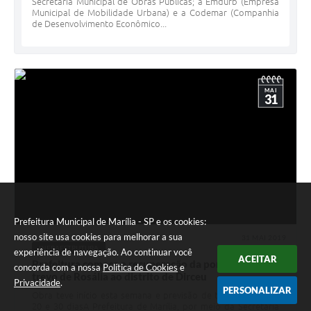
Secretaria Municipal de Obras Públicas; a Emdurb (Empresa
Municipal de Mobilidade Urbana) e a Codemar (Companhia
de Desenvolvimento Econômico...
MAI
31
Prefeitura Municipal de Marília - SP e os cookies:
nosso site usa cookies para melhorar a sua
31 MAI 2019
INFRAESTRUTURA
experiência de navegação. Ao continuar você
ACEITAR
Prefeitura começa a recuperação da ponte que liga
concorda com a nossa
Política de Cookies
e
trevo de Rosália ao distrito de Dirceu
Privacidade
.
PERSONALIZAR
Obra teve início esta semana e previsão de término é entre
20 e 30 diasA Prefeitura de Marília, por meio da Secretaria