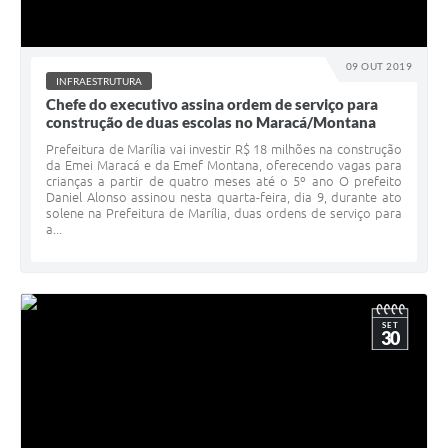
09 OUT 2019
INFRAESTRUTURA
Chefe do executivo assina ordem de serviço para
construção de duas escolas no Maracá/Montana
Prefeitura de Marília vai investir R$ 18 milhões na construção
da Emei Maracá e da Emef Montana, oferecendo vagas para
crianças a partir de quatro meses até o 5º ano O prefeito
Daniel Alonso assinou nesta quarta-feira, dia 9, durante ato
solene na Prefeitura de Marília, duas ordens de serviço para
a...
SET
30