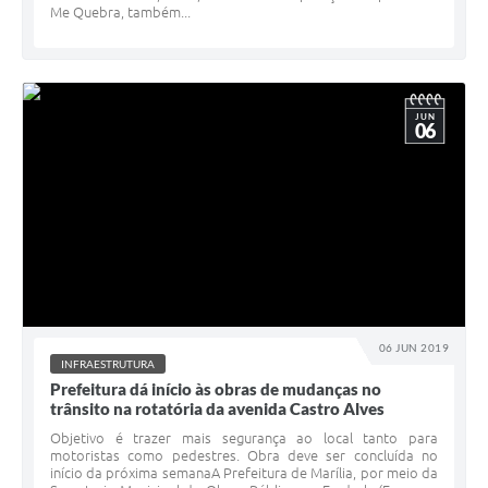
Me Quebra, também...
JUN
06
06 JUN 2019
INFRAESTRUTURA
Prefeitura dá início às obras de mudanças no
trânsito na rotatória da avenida Castro Alves
Objetivo é trazer mais segurança ao local tanto para
motoristas como pedestres. Obra deve ser concluída no
início da próxima semanaA Prefeitura de Marília, por meio da