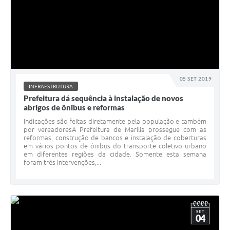
05 SET 2019
INFRAESTRUTURA
Prefeitura dá sequência à instalação de novos
abrigos de ônibus e reformas
Indicações são feitas diretamente pela população e também
por vereadoresA Prefeitura de Marília prossegue com as
reformas, construção de bancos e instalação de coberturas
em vários pontos de ônibus do transporte coletivo urbano
em diferentes regiões da cidade. Somente esta semana
foram três intervenções,...
SET
04