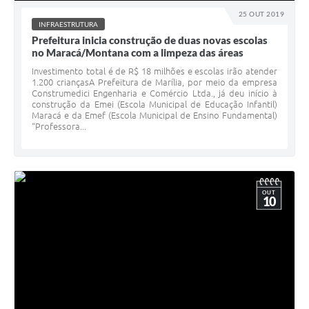
25 OUT 2019
INFRAESTRUTURA
Prefeitura inicia construção de duas novas escolas
no Maracá/Montana com a limpeza das áreas
Investimento total é de R$ 18 milhões e escolas irão atender
1.200 criançasA Prefeitura de Marília, por meio da empresa
Construmedici Engenharia e Comércio Ltda., já deu início à
construção da Emei (Escola Municipal de Educação Infantil)
Maracá e da Emef (Escola Municipal de Ensino Fundamental)
“Professora...
OUT
10