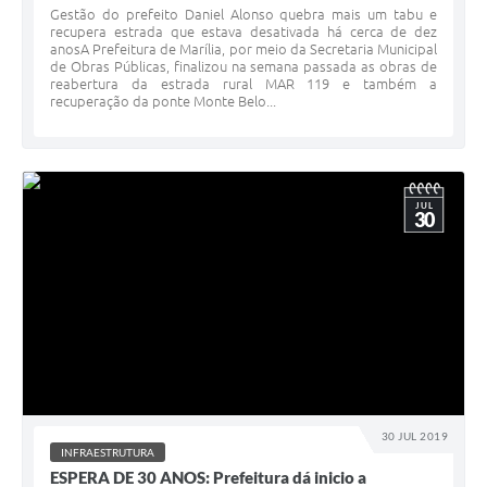
Gestão do prefeito Daniel Alonso quebra mais um tabu e
recupera estrada que estava desativada há cerca de dez
anosA Prefeitura de Marília, por meio da Secretaria Municipal
de Obras Públicas, finalizou na semana passada as obras de
reabertura da estrada rural MAR 119 e também a
recuperação da ponte Monte Belo...
JUL
30
30 JUL 2019
INFRAESTRUTURA
ESPERA DE 30 ANOS: Prefeitura dá inicio a