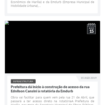
Econômico de Marília) e da Emdurb (Empresa Municipal de
Mobilidade Urbana),...
AGO
15
15 AGO 2019
INFRAESTRUTURA
Prefeitura dá início à construção de acesso da rua
Ednilson Cansini à rotatória da Emdurb
Obra vai facilitar para quem vem pela rua 21 de Abril, que
passará a ter acesso direto na rotatóriaA Prefeitura de
Marília, por meio da Secretaria Municipal de Obras Públicas,