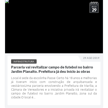
AGO
29
29 AGO 2019
INFRAESTRUTURA
Parceria vai revitalizar campo de futebol no bairro
Jardim Planalto. Prefeitura já deu início às obras
Local é sede da escolinha Passe Certo há 18 anos e melhorias
já tiveram início com construção de arquibancada e
vestiáriosUma parceria envolvendo a Prefeitura de Marília, a
Câmara de Vereadores e a iniciativa privada irá revitalizar o
campo de futebol no bairro Jardim Planalto, zona sul da
cidade.O local é...