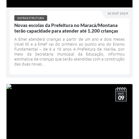
10 OUT 2019
INFRAESTRUTURA
Novas escolas da Prefeitura no Maracá/Montana
terão capacidade para atender até 1.200 crianças
A Emei atenderá crianças a partir de um ano e dois meses
(nível III) e a Emef vai do primeiro ao quinto ano do Ensino
Fundamental – de 6 a 10 anos A Prefeitura de Marília, por
meio da Secretaria municipal da Educação, informou
estimativa de crianças que serão atendidas com a construção
das duas novas...
OUT
09