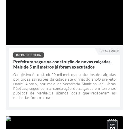
04 SET 2019
INFRAESTRUTURA
Prefeitura segue na construção de novas calçadas.
Mais de 5 mil metros já foram executados
O objetivo é construir 20 mil metros quadrados de calçadas
por todas as regiões da cidade até o final do anoO prefeito
Daniel Alonso, por meio da Secretaria Municipal de Obras
Públicas, segue com a construção de calçadas em terrenos
públicos de Marília.Os últimos locais que receberam as
melhorias foram a rua...
SET