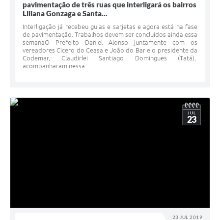
pavimentação de três ruas que interligará os bairros
Liliana Gonzaga e Santa...
Interligação já recebeu guias e sarjetas e agora está na fase
de pavimentação. Trabalhos devem ser concluídos ainda essa
semanaO Prefeito Daniel Alonso juntamente com os
vereadores Cicero do Ceasa e João do Bar e o presidente da
Codemar, Claudirlei Santiago Domingues (Tatá),
acompanharam nessa...
JUL
23
23 JUL 2019