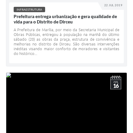
22 JUL 2019
INFRAESTRUTURA
Prefeitura entrega urbanização e gera qualidade de
vida para o Distrito de Dirceu
A Prefeitura de Marília, por meio da Secretaria Municipal de
Obras Públicas, entregou à população na manhã do último
sábado (20) as obras da praça, estrutura de convivência e
melhorias no distrito de Dirceu. São diversas intervenções
inéditas visando maior conforto de moradores e visitantes
do histórico...
JUL
16