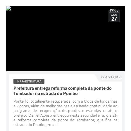
AGO
27
27 AGO 2019
INFRAESTRUTURA
Prefeitura entrega reforma completa da ponte do
Tombador na estrada do Pombo
Ponte foi totalmente recuperada, com a troca de longarinas
e vigotas, além de melhorias nas alasDando continuidade ao
programa de recuperação de pontes e estradas rurais, o
prefeito Daniel Alonso entregou nesta segunda-feira, dia 26,
a reforma completa da ponte do Tombador, que fica na
estrada do Pombo, zona...