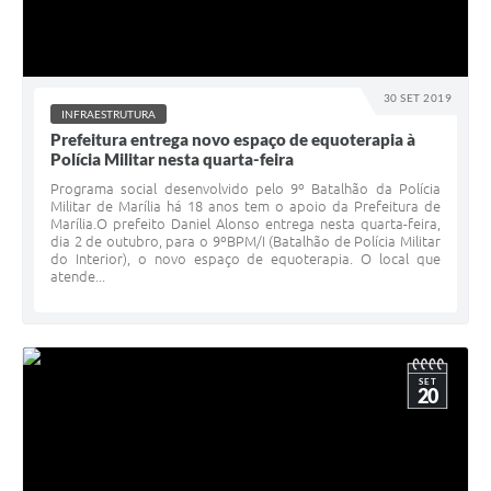
30 SET 2019
INFRAESTRUTURA
Prefeitura entrega novo espaço de equoterapia à
Polícia Militar nesta quarta-feira
Programa social desenvolvido pelo 9º Batalhão da Polícia
Militar de Marília há 18 anos tem o apoio da Prefeitura de
Marília.O prefeito Daniel Alonso entrega nesta quarta-feira,
dia 2 de outubro, para o 9ºBPM/I (Batalhão de Polícia Militar
do Interior), o novo espaço de equoterapia. O local que
atende...
SET
20