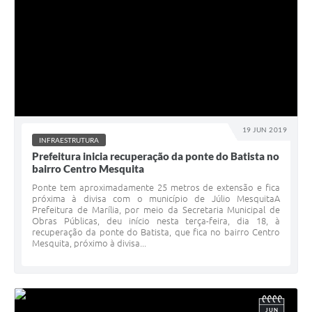
19 JUN 2019
INFRAESTRUTURA
Prefeitura inicia recuperação da ponte do Batista no
bairro Centro Mesquita
Ponte tem aproximadamente 25 metros de extensão e fica
próxima à divisa com o município de Júlio MesquitaA
Prefeitura de Marília, por meio da Secretaria Municipal de
Obras Públicas, deu início nesta terça-feira, dia 18, à
recuperação da ponte do Batista, que fica no bairro Centro
Mesquita, próximo à divisa...
JUN