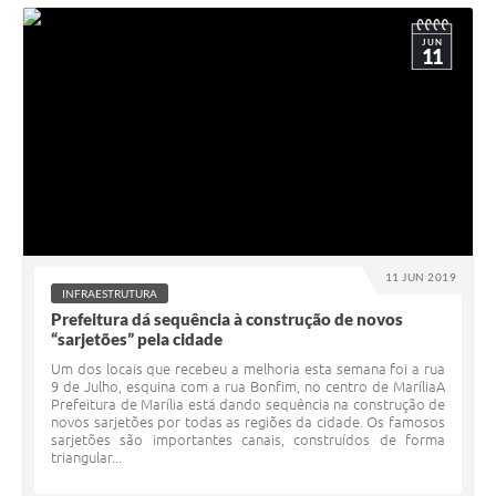
JUN
11
11 JUN 2019
INFRAESTRUTURA
Prefeitura dá sequência à construção de novos
“sarjetões” pela cidade
Um dos locais que recebeu a melhoria esta semana foi a rua
9 de Julho, esquina com a rua Bonfim, no centro de MaríliaA
Prefeitura de Marília está dando sequência na construção de
novos sarjetões por todas as regiões da cidade. Os famosos
sarjetões são importantes canais, construídos de forma
triangular...