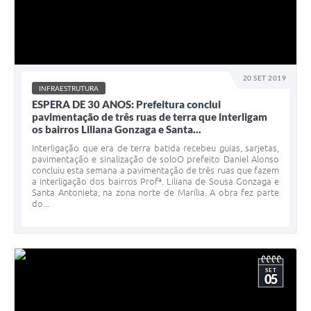
20 SET 2019
INFRAESTRUTURA
ESPERA DE 30 ANOS: Prefeitura conclui
pavimentação de três ruas de terra que interligam
os bairros Liliana Gonzaga e Santa...
Interligação que era de terra batida recebeu guias, sarjetas,
pavimentação e sinalização de soloO prefeito Daniel Alonso
concluiu esta semana a pavimentação de três ruas que fazem
a interligação dos bairros Profª. Liliana de Sousa Gonzaga e
Santa Antonieta, na zona norte de Marília. A obra fez parte
do...
SET
05