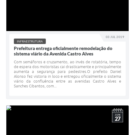
03 JUL 2019
INFRAESTRUTURA
Prefeitura entrega oficialmente remodelação do
sistema viário da Avenida Castro Alves
Com semáforos e cruzamento, ao invés de rotatória, tempo
de espera dos motoristas cai drasticamente e principalmente
aumenta a segurança para pedestres.O prefeito Daniel
Alonso fez vistoria in loco e entregou oficialmente o sistema
viário da confluência entre as avenidas Castro Alves e
Sanches Cibantos, com...
JUN
27