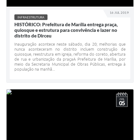
16 JUL 2019
INFRAESTRUTURA
HISTÓRICO: Prefeitura de Marília entrega praça,
quiosque e estrutura para convivência e lazer no
distrito de Dirceu
Inauguração acontece neste sábado, dia 20; melhorias que
nunca aconteceram no distrito incluem construção de
quiosque, reestrutura em igreja, reforma do coreto, abertura
de rua e urbanização da praçaA Prefeitura de Marília, por
meio da Secretaria Municipal de Obras Públicas, entrega à
população na manhã...
JUL
05