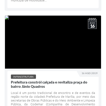
Municipal de Mobilidade...
AGO
16
16 AGO 2019
INFRAESTRUTURA
Prefeitura constrói calçada e revitaliza praça do
bairro Jânio Quadros
Local é um ponto tradicional de encontro e de eventos da
região norte da cidadeA Prefeitura de Marília, por meio das
secretarias de Obras Públicas e do Meio Ambiente e Limpeza
Pública, da Codemar (Companhia de Desenvolvimento