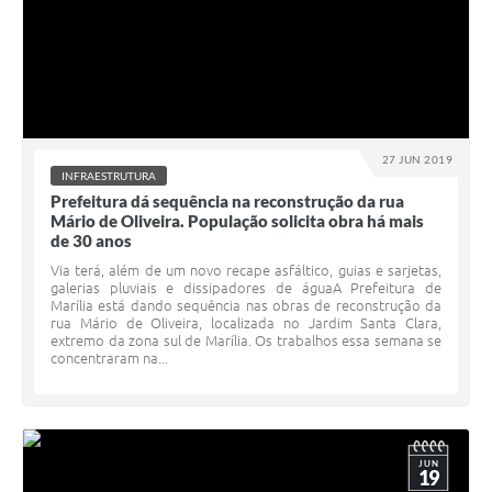
27 JUN 2019
INFRAESTRUTURA
Prefeitura dá sequência na reconstrução da rua
Mário de Oliveira. População solicita obra há mais
de 30 anos
Via terá, além de um novo recape asfáltico, guias e sarjetas,
galerias pluviais e dissipadores de águaA Prefeitura de
Marília está dando sequência nas obras de reconstrução da
rua Mário de Oliveira, localizada no Jardim Santa Clara,
extremo da zona sul de Marília. Os trabalhos essa semana se
concentraram na...
JUN
19