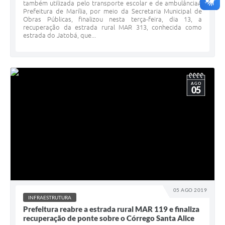
também utilizada pelo transporte escolar e de ambulânciaA
Prefeitura de Marília, por meio da Secretaria Municipal de
Obras Públicas, finalizou nesta terça-feira, dia 13, a
recuperação da estrada rural MAR 313, conhecida como
estrada do Jatobá, que...
AGO
05
05 AGO 2019
INFRAESTRUTURA
Prefeitura reabre a estrada rural MAR 119 e finaliza
recuperação de ponte sobre o Córrego Santa Alice