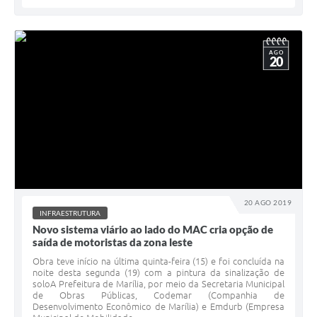
AGO
20
20 AGO 2019
INFRAESTRUTURA
Novo sistema viário ao lado do MAC cria opção de
saída de motoristas da zona leste
Obra teve início na última quinta-feira (15) e foi concluída na
noite desta segunda (19) com a pintura da sinalização de
soloA Prefeitura de Marília, por meio da Secretaria Municipal
de Obras Públicas, Codemar (Companhia de
Desenvolvimento Econômico de Marília) e Emdurb (Empresa