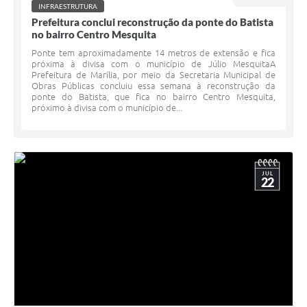
INFRAESTRUTURA
Prefeitura conclui reconstrução da ponte do Batista
no bairro Centro Mesquita
Ponte tem aproximadamente 14 metros de extensão e fica
próxima à divisa com o município de Júlio MesquitaA
Prefeitura de Marília, por meio da Secretaria Municipal de
Obras Públicas concluiu essa semana à reconstrução da
ponte do Batista, que fica no bairro Centro Mesquita,
próximo à divisa com o município de...
JUL
22