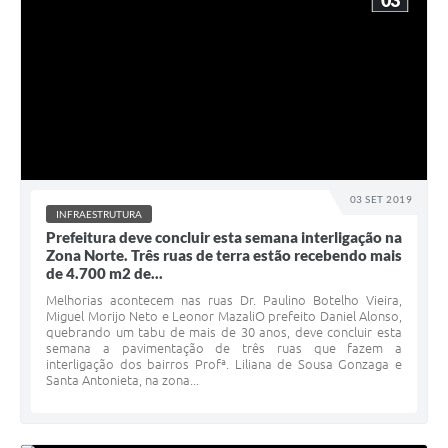
03
03 SET 2019
INFRAESTRUTURA
Prefeitura deve concluir esta semana interligação na
Zona Norte. Três ruas de terra estão recebendo mais
de 4.700 m2 de...
Melhorias acontecem nas ruas Dr. Paulino Botelho Vieira,
Miguel Morijo Neto e Leonor MazaliO prefeito Daniel Alonso,
quebrando um tabu de mais de 30 anos, deve concluir esta
semana a pavimentação de três ruas que fazem a
interligação dos bairros Profª. Liliana de Sousa Gonzaga e
Santa Antonieta, na zona...