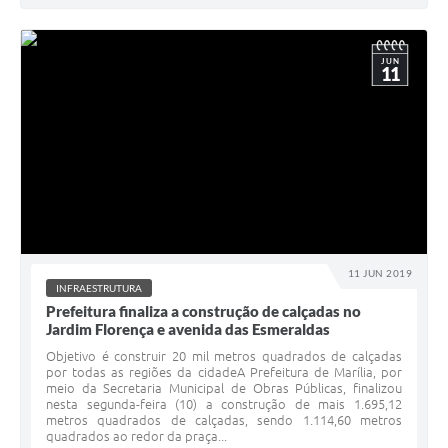
JUN
11
11 JUN 2019
INFRAESTRUTURA
Prefeitura finaliza a construção de calçadas no
Jardim Florença e avenida das Esmeraldas
Objetivo é construir 20 mil metros quadrados de calçadas
por todas as regiões da cidadeA Prefeitura de Marília, por
meio da Secretaria Municipal de Obras Públicas, finalizou
nesta segunda-feira (10) a construção de mais 1.695,12
metros quadrados de calçadas, sendo 1.114,60 metros
quadrados ao redor da praça...