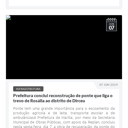
JUN
07
07 JUN 2019
INFRAESTRUTURA
Prefeitura conclui reconstrução de ponte que liga o
trevo de Rosália ao distrito de Dirceu
Ponte tem uma grande importância para o escoamento da
produção agrícola e de leite, transporte escolar e de
ambulânciasA Prefeitura de Marília, por meio da Secretaria
Municipal de Obras Públicas, com apoio da Replan, concluiu
nesta sexta-feira, dia 7, a obra de recuperação da ponte do