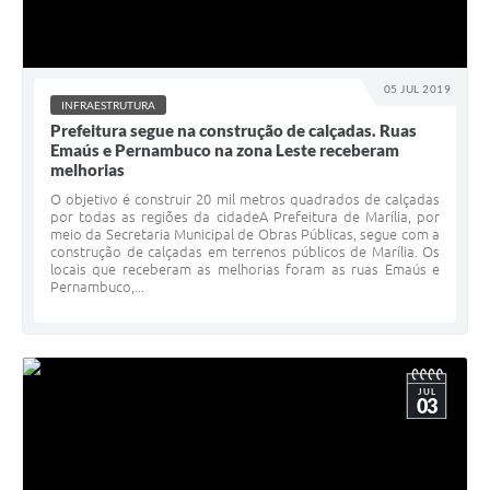
05 JUL 2019
INFRAESTRUTURA
Prefeitura segue na construção de calçadas. Ruas
Emaús e Pernambuco na zona Leste receberam
melhorias
O objetivo é construir 20 mil metros quadrados de calçadas
por todas as regiões da cidadeA Prefeitura de Marília, por
meio da Secretaria Municipal de Obras Públicas, segue com a
construção de calçadas em terrenos públicos de Marília. Os
locais que receberam as melhorias foram as ruas Emaús e
Pernambuco,...
JUL
03