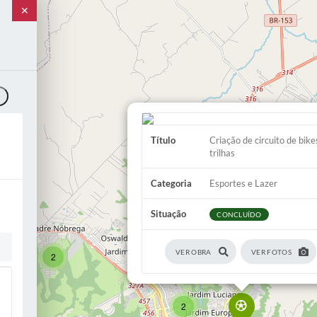
✕
o
Título
Criação de circuito de bike
trilhas
Categoria
Esportes e Lazer
2
Situação
2
CONCLUÍDO
2
VER OBRA
VER FOTOS
2
2