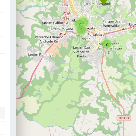
2
2
2
2