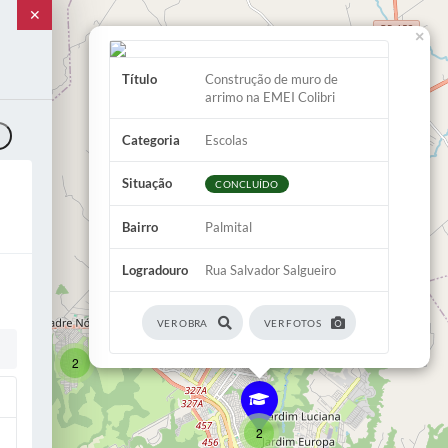
✕
×
Título
Construção de muro de
arrimo na EMEI Colibri
o
Categoria
Escolas
Situação
CONCLUÍDO
Bairro
Palmital
Logradouro
Rua Salvador Salgueiro
2
2
VER OBRA
VER FOTOS
2
2
2