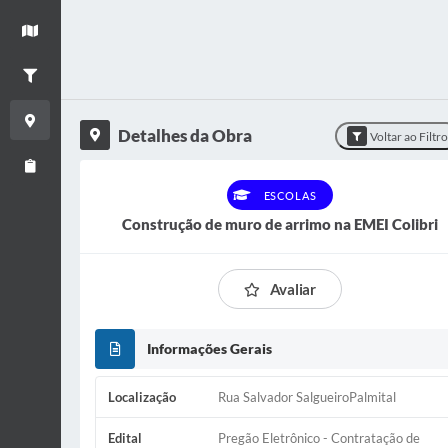
+
Ver mapa
−
Filtrar Obras
Detalhes da Obra
Detalhes da Obra
Voltar ao Filtr
Relatório de Obras
ESCOLAS
Construção de muro de arrimo na EMEI Colibri
Avaliar
Informações Gerais
Localização
Rua Salvador SalgueiroPalmital
Edital
Pregão Eletrônico - Contratação de