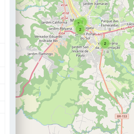
2
2
2
2
a