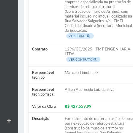
empresa especializada na prestação de
serviços de reforço estrutural
(Construção de muro de Arrimo), com
material incluso, no imóvel localizado na
Rua Salvador Salgueiro, s/n - EMEI
Colibri destinado à Secretaria Municipal
da Educação.
VER EDITAL
Contrato
1296/CO/2025 - TMT ENGENHARIA
LTDA
VER CONTRATO
Responsável
Marcelo Timoti Luiz
técnico
Responsável
Ailton Aparecido Luiz da Silva
técnico fiscal
Valor da Obra
R$ 427.559,99
Descrição
Fornecimento de material e mão de obr
Aumentar textos
para execução de reforço estrutural
(construção de muro de arrimo) no
imóvel localizado na Rua Salvador