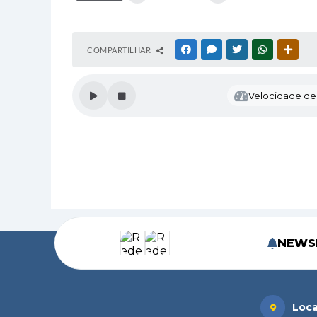
COMPARTILHAR
FACEBOOK
MESSENGER
TWITTER
WHATSAPP
OUTR
Velocidade de l
NEWS
Loca