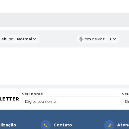
AS MÍDIAS
eitura:
Tom de voz:
Seu nome
Seu
LETTER
lização
Contato
Aten