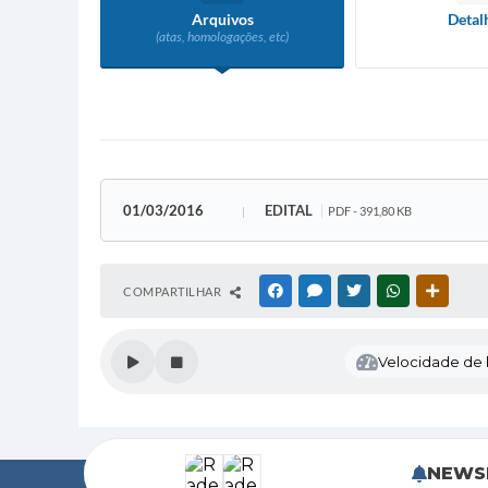
Arquivos
Detal
(atas, homologações, etc)
01/03/2016
EDITAL
PDF - 391,80 KB
COMPARTILHAR
FACEBOOK
MESSENGER
TWITTER
WHATSAPP
OUTRAS
Velocidade de l
NEWS