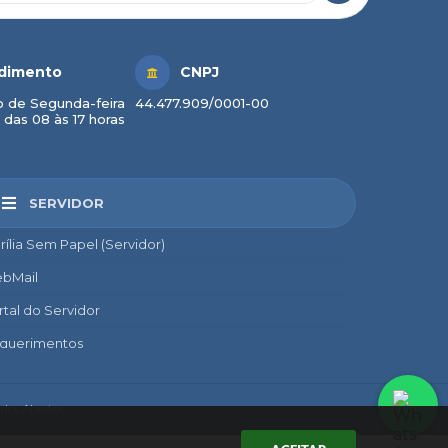
dimento
CNPJ
 de Segunda-feira
44.477.909/0001-00
 das 08 às 17 horas
SERVIDOR
rília Sem Papel (Servidor)
bMail
rtal do Servidor
querimentos
credito
nsignado
dos Abertos
nto