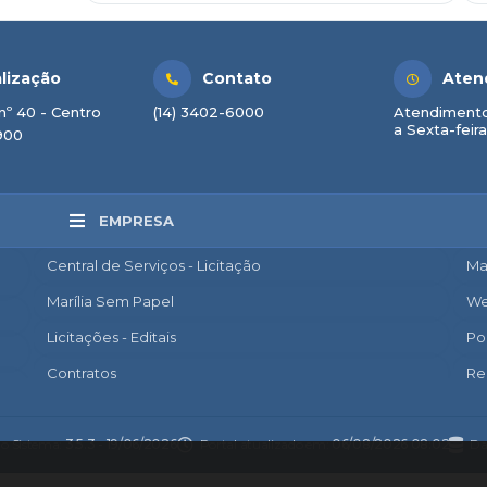
lização
Contato
Aten
nº 40 - Centro
(14) 3402-6000
Atendimento
a Sexta-feira
900
EMPRESA
Central de Serviços - Licitação
Ma
Marília Sem Papel
We
Licitações - Editais
Po
Contratos
Re
Nota Fiscal Eletrônica
Ac
Diário Oficial
Co
do Sistema:
3.5.3 - 19/06/2026
Portal atualizado em:
06/08/2026 08:02
Da
Transparência
Po