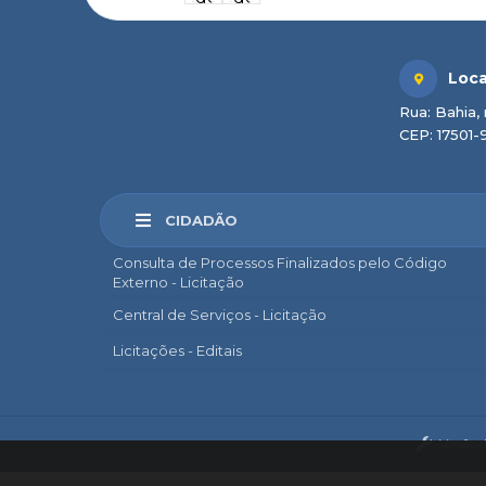
Loca
Rua: Bahia, 
CEP: 17501-
CIDADÃO
Consulta de Processos Finalizados pelo Código
Externo - Licitação
Central de Serviços - Licitação
Licitações - Editais
Marília Sem Papel
e-SIC
Versão 
Ouvidoria