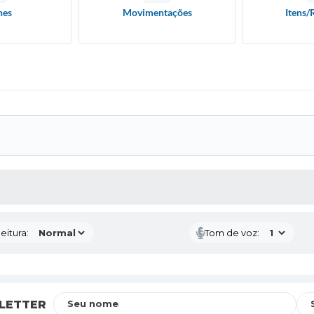
hes
Movimentações
Itens/
 MÍDIAS
eitura:
Tom de voz:
LETTER
Seu nome