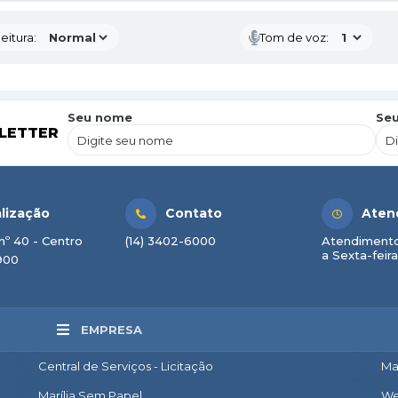
eitura:
Tom de voz:
Seu nome
Seu
LETTER
lização
Contato
Aten
nº 40 - Centro
(14) 3402-6000
Atendimento
a Sexta-feira
900
EMPRESA
Central de Serviços - Licitação
Ma
Marília Sem Papel
We