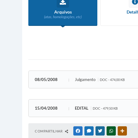
Arquivos
Detal
(atas, homologações, etc)
08/05/2008
Julgamento
DOC - 474,00 KB
15/04/2008
EDITAL
DOC - 479,50 KB
COMPARTILHAR
FACEBOOK
MESSENGER
TWITTER
WHATSAPP
OUTRAS