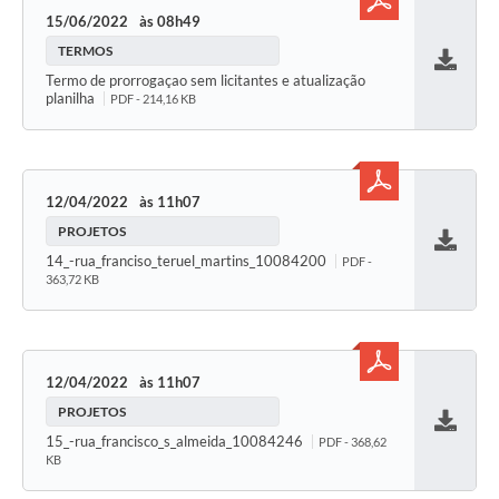
15/06/2022
08h49
TERMOS
Baixar
Termo de prorrogaçao sem licitantes e atualização
planilha
PDF - 214,16 KB
12/04/2022
11h07
PROJETOS
Baixar
14_-rua_franciso_teruel_martins_10084200
PDF -
363,72 KB
12/04/2022
11h07
PROJETOS
Baixar
15_-rua_francisco_s_almeida_10084246
PDF - 368,62
KB