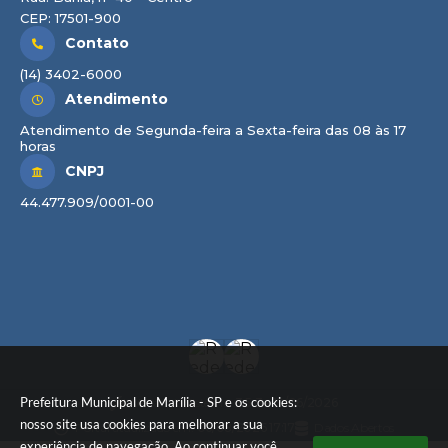
CEP: 17501-900
Contato
(14) 3402-6000
Atendimento
Atendimento de Segunda-feira a Sexta-feira das 08 às 17
horas
CNPJ
44.477.909/0001-00
Prefeitura Municipal de Marília - SP e os cookies:
Versão do Sistema:
3.5.3 - 19/06/2026
nosso site usa cookies para melhorar a sua
Portal atualizado em:
06/08/2026 17:17
Dados Abertos
experiência de navegação. Ao continuar você