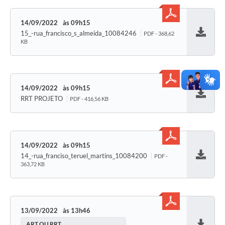
14/09/2022
09h15
15_-rua_francisco_s_almeida_10084246
PDF - 368,62
Baixar
KB
14/09/2022
09h15
RRT PROJETO
PDF - 416,56 KB
Baixar
14/09/2022
09h15
14_-rua_franciso_teruel_martins_10084200
PDF -
Baixar
363,72 KB
13/09/2022
13h46
ART OU RRT