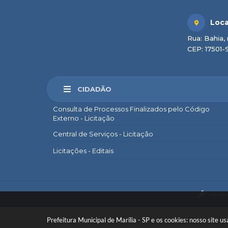
Loca
Rua: Bahia, 
CEP: 17501-
CIDADÃO
Consulta de Processos Finalizados pelo Código
Externo - Licitação
Central de Serviços - Licitação
Licitações - Editais
Marília Sem Papel
e-SIC
Versão
Ouvidoria
Legislação Municipal
Prefeitura Municipal de Marília - SP e os cookies: nosso site