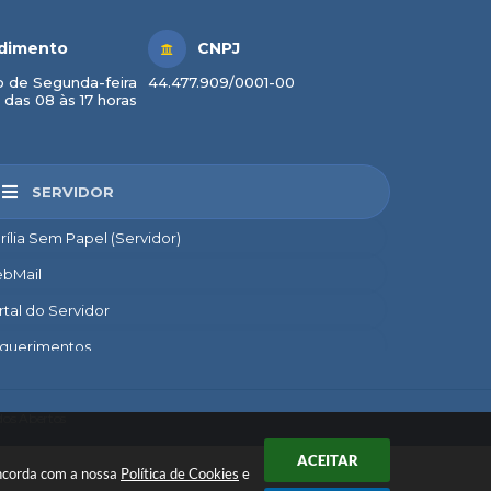
dimento
CNPJ
 de Segunda-feira
44.477.909/0001-00
 das 08 às 17 horas
SERVIDOR
rília Sem Papel (Servidor)
bMail
rtal do Servidor
querimentos
credito
nsignado
os Abertos
nto
ACEITAR
concorda com a nossa
Política de Cookies
e
líticas de Uso de Ativos de TI