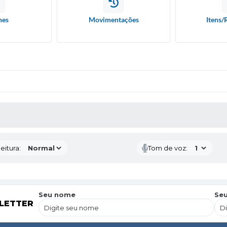
hes
Movimentações
Itens/
 MÍDIAS
eitura:
Tom de voz:
Seu nome
Seu
LETTER