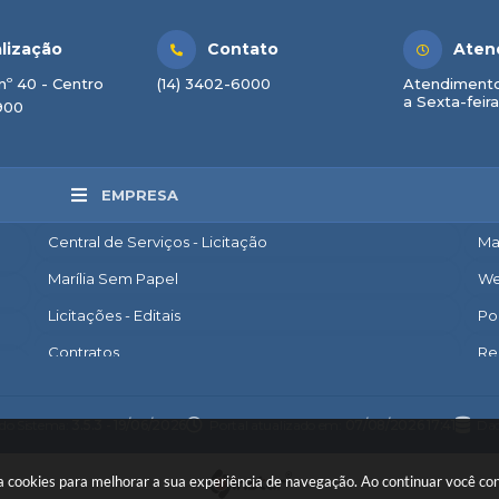
lização
Contato
Aten
nº 40 - Centro
(14) 3402-6000
Atendimento
a Sexta-feira
900
EMPRESA
Central de Serviços - Licitação
Ma
Marília Sem Papel
We
Licitações - Editais
Po
Contratos
Re
Nota Fiscal Eletrônica
Ac
Diário Oficial
Co
 do Sistema:
3.5.3 - 19/06/2026
Portal atualizado em:
07/08/2026 17:41
Dad
Transparência
Po
 usa cookies para melhorar a sua experiência de navegação. Ao continuar você 
Newslatter
Po