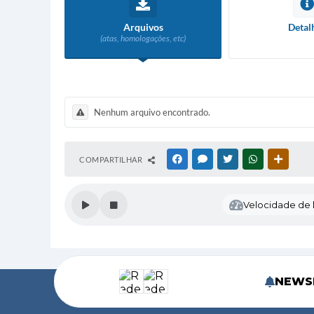
Arquivos
Detal
(atas, homologações, etc)
Nenhum arquivo encontrado.
COMPARTILHAR
FACEBOOK
MESSENGER
TWITTER
WHATSAPP
OUTRAS
Velocidade de l
NEWS