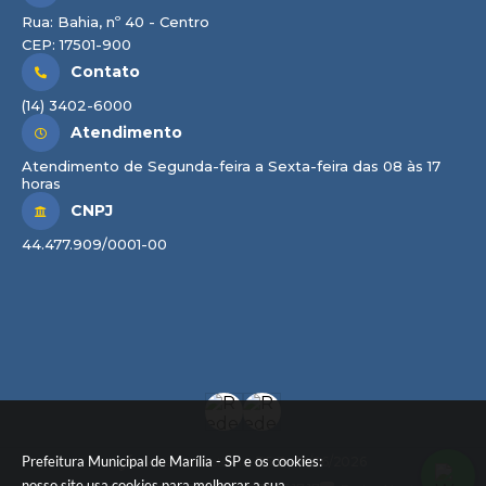
Rua: Bahia, nº 40 - Centro
CEP: 17501-900
Contato
(14) 3402-6000
Atendimento
Atendimento de Segunda-feira a Sexta-feira das 08 às 17
horas
CNPJ
44.477.909/0001-00
Prefeitura Municipal de Marília - SP e os cookies:
Versão do Sistema:
3.5.3 - 19/06/2026
nosso site usa cookies para melhorar a sua