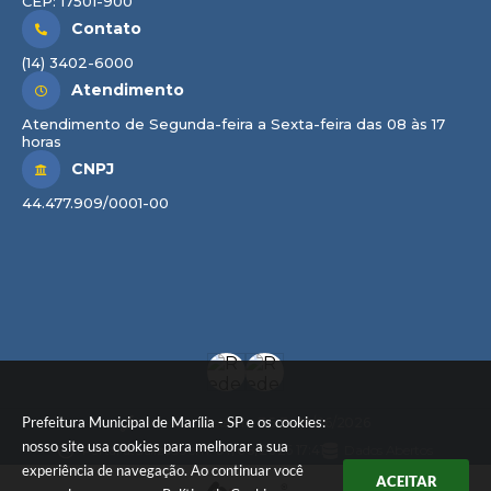
CEP: 17501-900
Contato
(14) 3402-6000
Atendimento
Atendimento de Segunda-feira a Sexta-feira das 08 às 17
horas
CNPJ
44.477.909/0001-00
Prefeitura Municipal de Marília - SP e os cookies:
Versão do Sistema:
3.5.3 - 19/06/2026
nosso site usa cookies para melhorar a sua
Portal atualizado em:
07/08/2026 17:41
Dados Abertos
experiência de navegação. Ao continuar você
ACEITAR