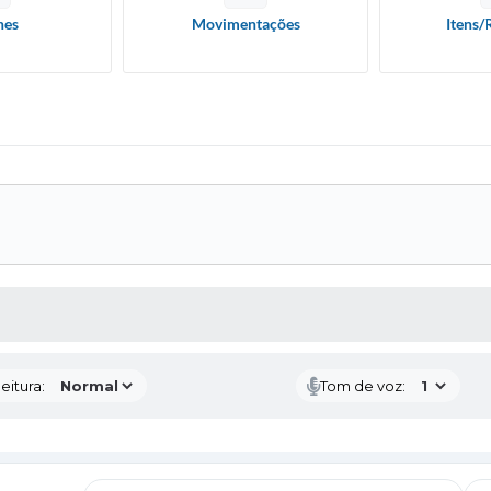
hes
Movimentações
Itens/
 MÍDIAS
eitura:
Tom de voz: