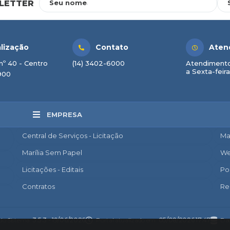
LETTER
Seu nome
lização
Contato
Aten
nº 40 - Centro
(14) 3402-6000
Atendimento
a Sexta-feira
900
EMPRESA
Central de Serviços - Licitação
Ma
Marília Sem Papel
We
Licitações - Editais
Po
Contratos
Re
Nota Fiscal Eletrônica
Ac
Diário Oficial
Co
 do Sistema:
3.5.3 - 19/06/2026
Portal atualizado em:
05/08/2026 17:47
Dad