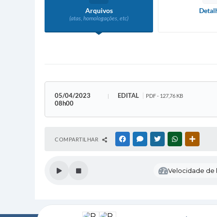
Arquivos
Detal
(atas, homologações, etc)
05/04/2023
EDITAL
PDF - 127,76 KB
08h00
COMPARTILHAR
FACEBOOK
MESSENGER
TWITTER
WHATSAPP
OUTRAS
Velocidade de l