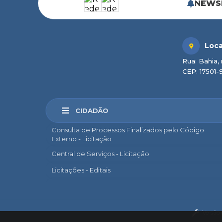
NEWS
Loca
Rua: Bahia, 
CEP: 17501-
CIDADÃO
Consulta de Processos Finalizados pelo Código
Externo - Licitação
Central de Serviços - Licitação
Licitações - Editais
Marília Sem Papel
e-SIC
Versão
Ouvidoria