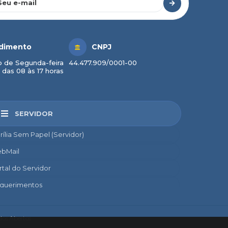
Seu e-mail
dimento
CNPJ
 de Segunda-feira
44.477.909/0001-00
 das 08 às 17 horas
SERVIDOR
rília Sem Papel (Servidor)
bMail
rtal do Servidor
querimentos
credito
nsignado
os Abertos