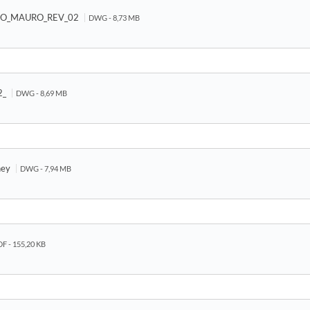
O_MAURO_REV_02
DWG - 8,73 MB
2_
DWG - 8,69 MB
ney
DWG - 7,94 MB
F - 155,20 KB