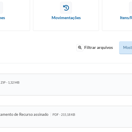
hes
Movimentações
Itens/
Filtrar arquivos
ZIP - 1,32 MB
lgamento de Recurso assinado
PDF - 215,18 KB