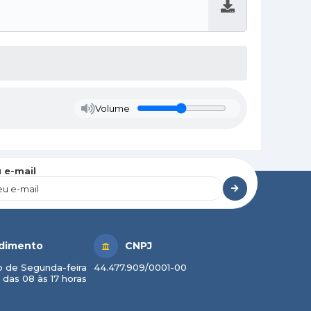
Baixar
Volume
 e-mail
dimento
CNPJ
 de Segunda-feira
44.477.909/0001-00
 das 08 às 17 horas