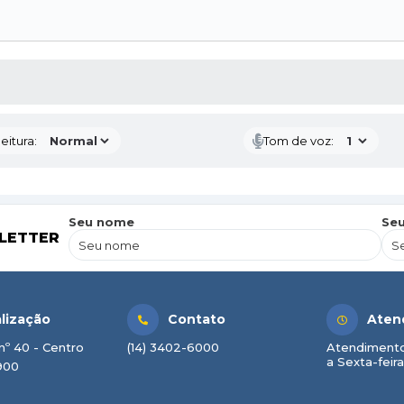
 MÍDIAS
eitura:
Tom de voz:
Seu nome
Seu
LETTER
lização
Contato
Aten
nº 40 - Centro
(14) 3402-6000
Atendimento
a Sexta-feira
900