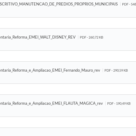
SCRITIVO_MANUTENCAO_DE_PREDIOS_PROPRIOS_MUNICIPAIS
PDF - 54
mentaria_Reforma_EMEI_WALT_DISNEY_REV
PDF - 260,72 KB
entaria_Reforma_e_Ampliacao_EMEI_Fernando_Mauro_rev
PDF - 290,59 KB
mentaria_Reforma_e_Ampliacao_EMEI_FLAUTA_MAGICA_rev
PDF - 190,49 KB