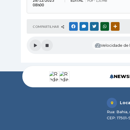
28/12/2023
EDITAL
PDF - 1,31 MB
08h00
COMPARTILHAR
FACEBOOK
MESSENGER
TWITTER
WHATSAPP
OUTRAS
Velocidade de l
NEWS
Loca
Rua: Bahia, 
CEP: 17501-