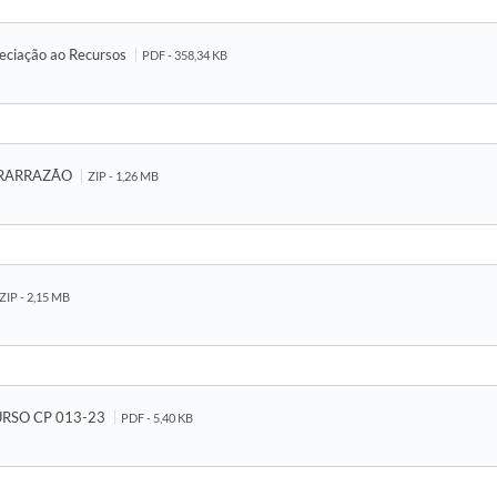
reciação ao Recursos
PDF - 358,34 KB
RARRAZÃO
ZIP - 1,26 MB
ZIP - 2,15 MB
URSO CP 013-23
PDF - 5,40 KB