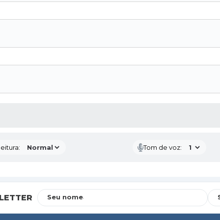
 MÍDIAS
eitura:
Tom de voz:
LETTER
Seu nome