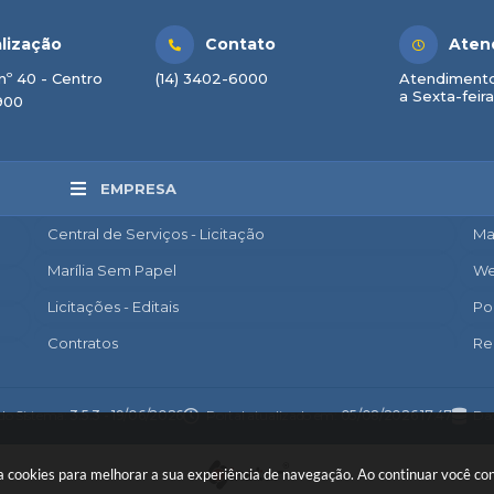
lização
Contato
Aten
nº 40 - Centro
(14) 3402-6000
Atendimento
a Sexta-feira
900
EMPRESA
Central de Serviços - Licitação
Ma
Marília Sem Papel
We
Licitações - Editais
Po
Contratos
Re
Nota Fiscal Eletrônica
Ac
Diário Oficial
Co
 do Sistema:
3.5.3 - 19/06/2026
Portal atualizado em:
05/08/2026 17:47
Dad
Transparência
Po
 usa cookies para melhorar a sua experiência de navegação. Ao continuar você 
Newslatter
Po