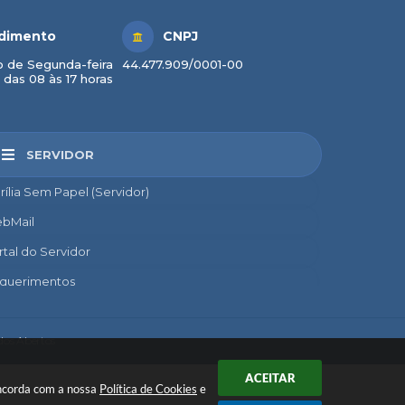
dimento
CNPJ
 de Segunda-feira
44.477.909/0001-00
 das 08 às 17 horas
SERVIDOR
rília Sem Papel (Servidor)
bMail
rtal do Servidor
querimentos
credito
nsignado
os Abertos
nto
ACEITAR
concorda com a nossa
Política de Cookies
e
líticas de Uso de Ativos de TI