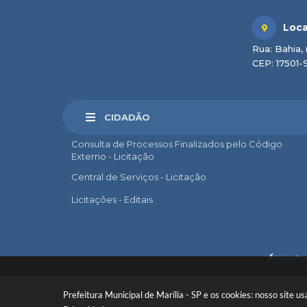
Loca
Rua: Bahia, 
CEP: 17501-
CIDADÃO
Consulta de Processos Finalizados pelo Código
Externo - Licitação
Central de Serviços - Licitação
Licitações - Editais
Marília Sem Papel
e-SIC
Versão
Ouvidoria
Legislação Municipal
Prefeitura Municipal de Marília - SP e os cookies: nosso site