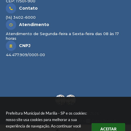
CEP: 17501-900
Contato
(14) 3402-6000
Atendimento
Atendimento de Segunda-feira a Sexta-feira das 08 às 17
horas
CNPJ
44.477.909/0001-00
Prefeitura Municipal de Marília - SP e os cookies:
Versão do Sistema:
3.5.3 - 19/06/2026
nosso site usa cookies para melhorar a sua
Portal atualizado em:
07/08/2026 17:41
Dados Abertos
experiência de navegação. Ao continuar você
ACEITAR