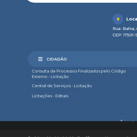
Loca
Rua: Bahia, 
CEP: 17501-
CIDADÃO
Consulta de Processos Finalizados pelo Código
Externo - Licitação
Central de Serviços - Licitação
Licitações - Editais
Marília Sem Papel
e-SIC
Versão
Ouvidoria
Legislação Municipal