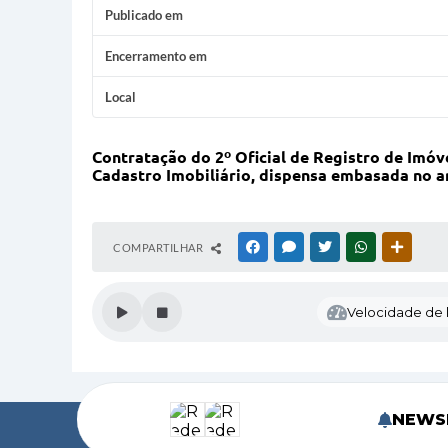
Publicado em
Encerramento em
Local
Contratação do 2º Oficial de Registro de Imóve
Cadastro Imobiliário, dispensa embasada no arti
COMPARTILHAR
FACEBOOK
MESSENGER
TWITTER
WHATSAPP
OUTRAS
Velocidade de l
NEWS