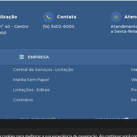
lização
Contato
Aten
nº 40 - Centro
(14) 3402-6000
Atendimento
a Sexta-feira
900
EMPRESA
Central de Serviços - Licitação
Ma
Marília Sem Papel
We
Licitações - Editais
Po
Contratos
Re
Nota Fiscal Eletrônica
Ac
Diário Oficial
Co
 do Sistema:
3.5.3 - 19/06/2026
Portal atualizado em:
06/08/2026 17:17
Dad
Transparência
Po
 usa cookies para melhorar a sua experiência de navegação. Ao continuar você 