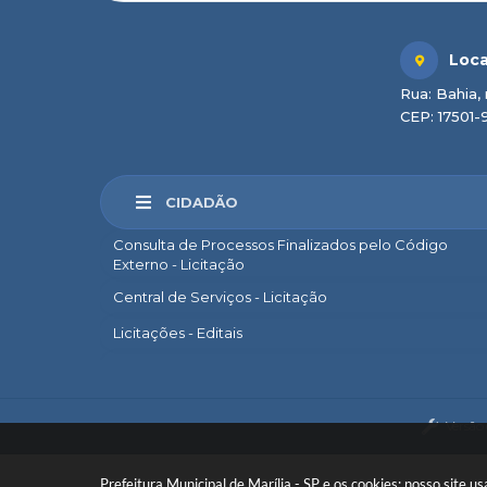
Loca
Rua: Bahia, 
CEP: 17501-
CIDADÃO
Consulta de Processos Finalizados pelo Código
Externo - Licitação
Central de Serviços - Licitação
Licitações - Editais
Marília Sem Papel
e-SIC
Versão
Ouvidoria
Legislação Municipal
Prefeitura Municipal de Marília - SP e os cookies: nosso site