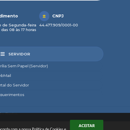
dimento
CNPJ
 de Segunda-feira
44.477.909/0001-00
 das 08 às 17 horas
SERVIDOR
rília Sem Papel (Servidor)
bMail
rtal do Servidor
querimentos
credito
nsignado
os Abertos
nto
ACEITAR
concorda com a nossa
Política de Cookies
e