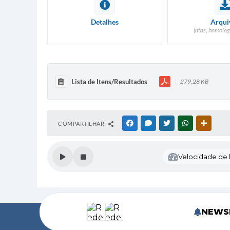
Detalhes
Arqui
(atas, homolog
Lista de Itens/Resultados
279,28 KB
COMPARTILHAR
FACEBOOK
MESSENGER
TWITTER
WHATSAPP
OUTRAS
Velocidade de l
NEWS