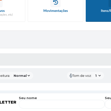
vos
Movimentações
Itens/
ações, etc)
 MÍDIAS
eitura:
Tom de voz:
Seu nome
Seu
LETTER