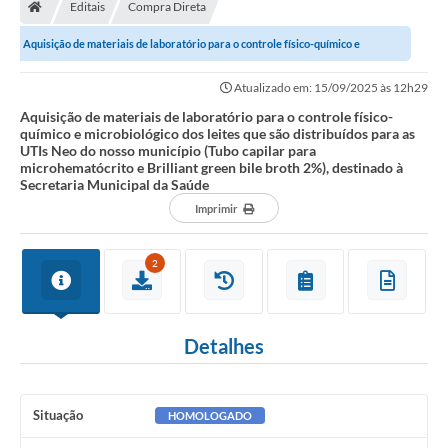
Editais
Compra Direta
Aquisição de materiais de laboratório para o controle físico-químico e
microbiológico dos leites que são...
Atualizado em: 15/09/2025 às 12h29
Aquisição de materiais de laboratório para o controle físico-
químico e microbiológico dos leites que são distribuídos para as
UTIs Neo do nosso município (Tubo capilar para
microhematócrito e Brilliant green bile broth 2%), destinado à
Secretaria Municipal da Saúde
Imprimir
2
Detalhes
Situação
HOMOLOGADO