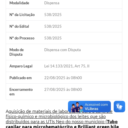
Modalidade
Dispensa
Nº da Licitação
538/2025
Nº do Edital
538/2025
Nº do Processo
538/2025
Modo de
Dispensa com Disputa
Disputa
Amparo Legal
Lei 14.133/2021, Art 75, II
Publicado em
22/08/2025 às 08h00
Encerramento
27/08/2025 às 08h00
em
A
quisição de materiais de laboratório para o controle
físico-químico e microbiológico dos leites que são
distribuídos para as UTIs Neo do nosso município (
Tubo
capilar para microhematócrito e Brilliant green bile