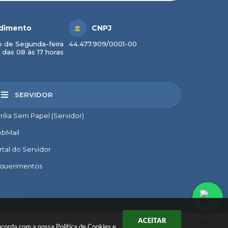
dimento
CNPJ
 de Segunda-feira
44.477.909/0001-00
 das 08 às 17 horas
SERVIDOR
rília Sem Papel (Servidor)
bMail
rtal do Servidor
querimentos
credito
nsignado
os Abertos
nto
ACEITAR
concorda com a nossa
Política de Cookies
e