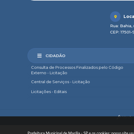
Loca
Rua: Bahia, 
CEP: 17501-
CIDADÃO
Consulta de Processos Finalizados pelo Código
Externo - Licitação
Central de Serviços - Licitação
Licitações - Editais
Marília Sem Papel
e-SIC
Versão
Ouvidoria
Legislação Municipal
Prefeitura Municipal de Marília - SP e os cookies: nosso site