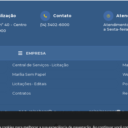
lização
Contato
Aten
nº 40 - Centro
(14) 3402-6000
Atendimento
a Sexta-feira
900
EMPRESA
Central de Serviços - Licitação
Ma
Marília Sem Papel
We
Licitações - Editais
Po
Contratos
Re
Nota Fiscal Eletrônica
Ac
Diário Oficial
Co
 do Sistema:
3.5.3 - 19/06/2026
Portal atualizado em:
06/08/2026 11:52
Dad
Transparência
Po
 usa cookies para melhorar a sua experiência de navegação. Ao continuar você 