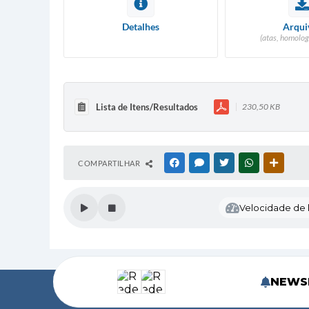
Detalhes
Arqui
(atas, homolog
Lista de Itens/Resultados
230,50 KB
COMPARTILHAR
FACEBOOK
MESSENGER
TWITTER
WHATSAPP
OUTRAS
Velocidade de l
NEWS