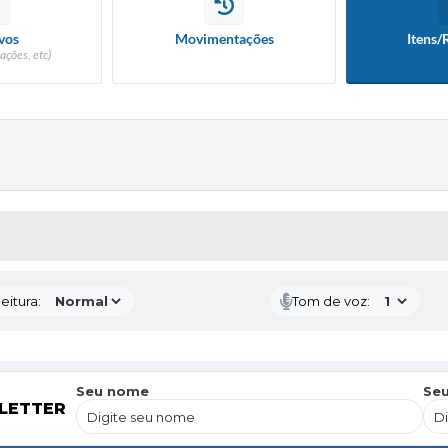
vos
Movimentações
Itens/
ações, etc)
 MÍDIAS
eitura:
Tom de voz:
Seu nome
Seu
LETTER