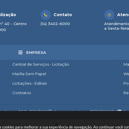
lização
Contato
Aten
nº 40 - Centro
(14) 3402-6000
Atendimento
a Sexta-feira
900
EMPRESA
Central de Serviços - Licitação
Ma
Marília Sem Papel
We
Licitações - Editais
Po
Contratos
Re
Nota Fiscal Eletrônica
Ac
Diário Oficial
Co
 do Sistema:
3.5.3 - 19/06/2026
Portal atualizado em:
07/08/2026 17:41
Dad
Transparência
Po
 usa cookies para melhorar a sua experiência de navegação. Ao continuar você 