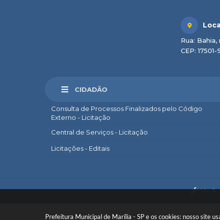
Loca
Rua: Bahia, 
CEP: 17501-
CIDADÃO
Consulta de Processos Finalizados pelo Código
Externo - Licitação
Central de Serviços - Licitação
Licitações - Editais
Marília Sem Papel
e-SIC
Versão
Ouvidoria
Legislação Municipal
Prefeitura Municipal de Marília - SP e os cookies: nosso site