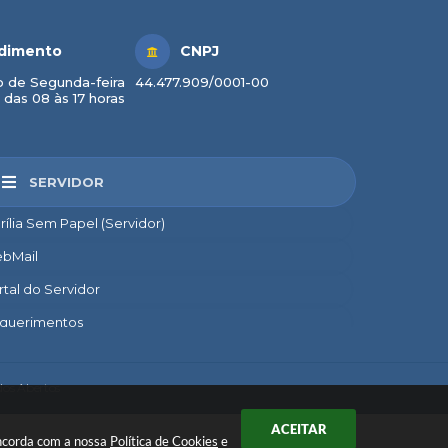
dimento
CNPJ
 de Segunda-feira
44.477.909/0001-00
 das 08 às 17 horas
SERVIDOR
rília Sem Papel (Servidor)
bMail
rtal do Servidor
querimentos
credito
nsignado
os Abertos
nto
ACEITAR
concorda com a nossa
Política de Cookies
e