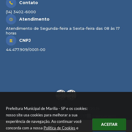
Contato
(14) 3402-6000
Atendimento
Atendimento de Segunda-feira a Sexta-feira das 08 às 17
horas
CNPJ
44.477.909/0001-00
Prefeitura Municipal de Marília - SP e os cookies:
Versão do Sistema:
3.5.3 - 19/06/2026
nosso site usa cookies para melhorar a sua
Portal atualizado em:
06/08/2026 17:17
Dados Abertos
experiência de navegação. Ao continuar você
ACEITAR
concorda com a nossa
Política de Cookies
e