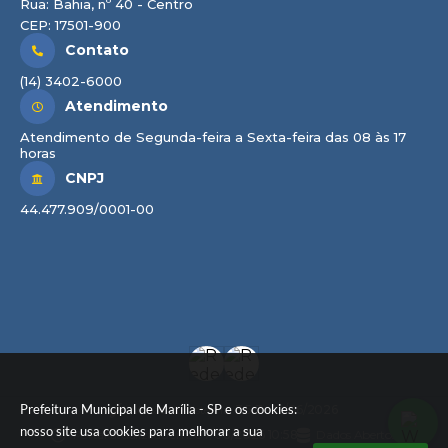
Rua: Bahia, nº 40 - Centro
CEP: 17501-900
Contato
(14) 3402-6000
Atendimento
Atendimento de Segunda-feira a Sexta-feira das 08 às 17
horas
CNPJ
44.477.909/0001-00
Prefeitura Municipal de Marília - SP e os cookies:
Versão do Sistema:
3.5.3 - 19/06/2026
nosso site usa cookies para melhorar a sua
Portal atualizado em:
07/08/2026 10:58
Dados Abertos