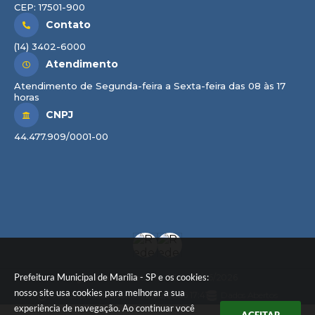
CEP: 17501-900
Contato
(14) 3402-6000
Atendimento
Atendimento de Segunda-feira a Sexta-feira das 08 às 17
horas
CNPJ
44.477.909/0001-00
Prefeitura Municipal de Marília - SP e os cookies:
Versão do Sistema:
3.5.3 - 19/06/2026
nosso site usa cookies para melhorar a sua
Portal atualizado em:
07/08/2026 17:41
Dados Abertos
experiência de navegação. Ao continuar você