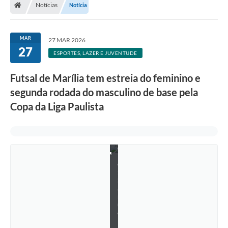
Notícias
Notícia
MAR
27 MAR 2026
27
ESPORTES, LAZER E JUVENTUDE
Futsal de Marília tem estreia do feminino e
segunda rodada do masculino de base pela
Copa da Liga Paulista
F
o
t
o
:
S
a
m
u
e
l