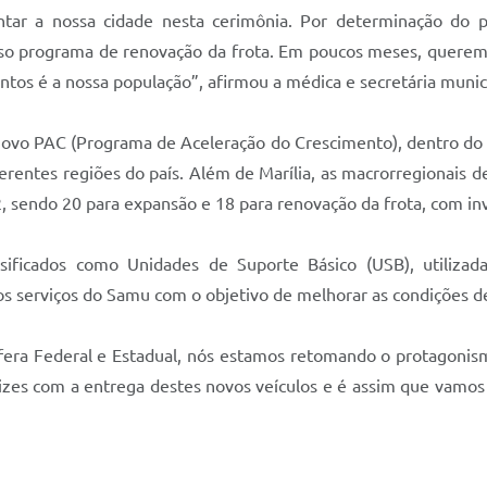
ar a nossa cidade nesta cerimônia. Por determinação do pr
so programa de renovação da frota. Em poucos meses, queremo
tos é a nossa população”, afirmou a médica e secretária munic
ovo PAC (Programa de Aceleração do Crescimento), dentro do 
rentes regiões do país. Além de Marília, as macrorregionais d
sendo 20 para expansão e 18 para renovação da frota, com in
ssificados como Unidades de Suporte Básico (USB), utiliza
os serviços do Samu com o objetivo de melhorar as condições d
ra Federal e Estadual, nós estamos retomando o protagonismo
izes com a entrega destes novos veículos e é assim que vamos 