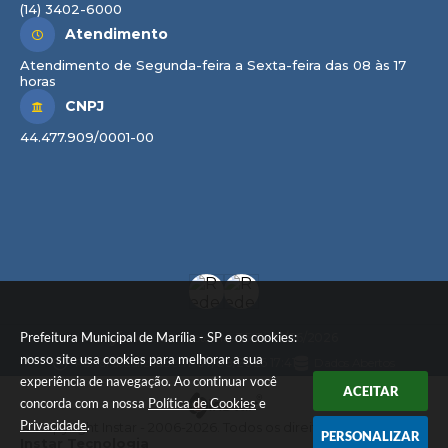
(14) 3402-6000
Atendimento
Atendimento de Segunda-feira a Sexta-feira das 08 às 17
horas
CNPJ
44.477.909/0001-00
Prefeitura Municipal de Marília - SP e os cookies:
Versão do Sistema:
3.5.3 - 19/06/2026
nosso site usa cookies para melhorar a sua
Portal atualizado em:
07/08/2026 17:41
Dados Abertos
experiência de navegação. Ao continuar você
ACEITAR
concorda com a nossa
Política de Cookies
e
Privacidade
.
© Copyright Instar - 2006-2026. Todos os direitos reservados -
PERSONALIZAR
Instar Tecnologia