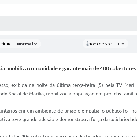
 MÍDIAS
RECEBA NOTÍCIAS
eitura:
Tom de voz:
ial mobiliza comunidade e garante mais de 400 cobertores 
so, exibida na noite da última terça-feira (5) pela TV Maríl
ndo Social de Marília, mobilizou a população em prol das famíli
untários em um ambiente de união e empatia, o público foi inc
iativa teve grande adesão e demonstrou a força da solidariedad
ecadados 406 cobertores que serão destinados a quem mais prec