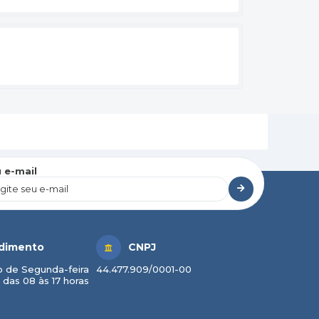
 e-mail
dimento
CNPJ
 de Segunda-feira
44.477.909/0001-00
 das 08 às 17 horas