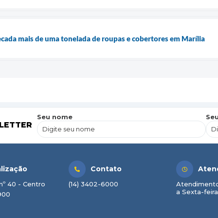
recada mais de uma tonelada de roupas e cobertores em Marília
Seu nome
Seu
LETTER
lização
Contato
Aten
nº 40 - Centro
(14) 3402-6000
Atendimento
a Sexta-feira
900