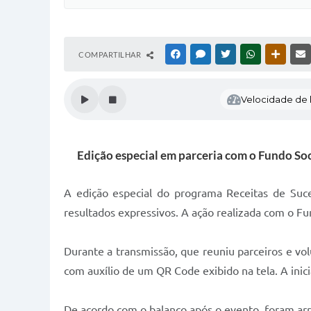
COMPARTILHAR
FACEBOOK
MESSENGER
TWITTER
WHATSAPP
OUTRAS
Velocidade de l
Edição especial em parceria com o Fundo Soc
A edição especial do programa Receitas de Suces
resultados expressivos. A ação realizada com o Fu
Durante a transmissão, que reuniu parceiros e vol
com auxílio de um QR Code exibido na tela. A inic
De acordo com o balanço após o evento, foram arr