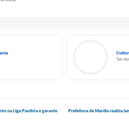
dania
Cultu
Tais Va
to na Liga Paulista e garante
Prefeitura de Marília realiza 