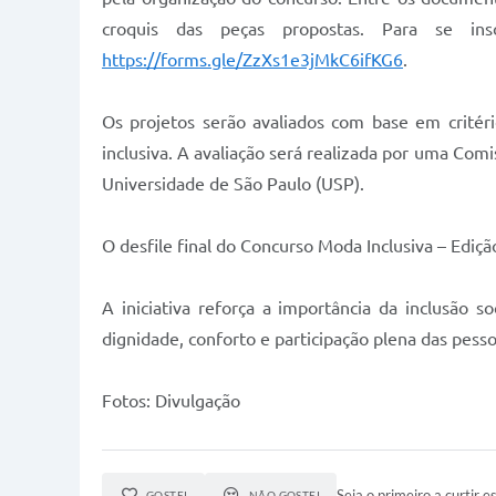
croquis das peças propostas. Para se insc
https://forms.gle/ZzXs1e3jMkC6ifKG6
.
Os projetos serão avaliados com base em critéri
inclusiva. A avaliação será realizada por uma Com
Universidade de São Paulo (USP).
O desfile final do Concurso Moda Inclusiva – Edi
A iniciativa reforça a importância da inclusão
dignidade, conforto e participação plena das pess
Fotos: Divulgação
Seja o primeiro a curtir es
GOSTEI
NÃO GOSTEI