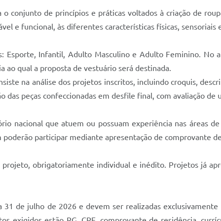
a o conjunto de princípios e práticas voltados à criação de ro
l e funcional, às diferentes características físicas, sensoriais
: Esporte, Infantil, Adulto Masculino e Adulto Feminino. No at
ia ao qual a proposta de vestuário será destinada.
iste na análise dos projetos inscritos, incluindo croquis, desc
 das peças confeccionadas em desfile final, com avaliação de 
itório nacional que atuem ou possuam experiência nas áreas d
 poderão participar mediante apresentação de comprovante de
rojeto, obrigatoriamente individual e inédito. Projetos já a
a 31 de julho de 2026 e devem ser realizadas exclusivamente p
s exigidos estão RG, CPF, comprovante de residência, currícu