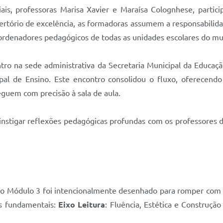
iais, professoras Marisa Xavier e Maraísa Colognhese, partic
tório de excelência, as formadoras assumem a responsabilidade
oordenadores pedagógicos de todas as unidades escolares do mu
tro na sede administrativa da Secretaria Municipal da Educaç
l de Ensino. Este encontro consolidou o fluxo, oferecendo 
eguem com precisão à sala de aula.
 e instigar reflexões pedagógicas profundas com os professor
s, o Módulo 3 foi intencionalmente desenhado para romper com 
es fundamentais:
Eixo Leitura
: Fluência, Estética e Construçã