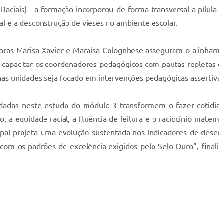
Raciais) - a formação incorporou de forma transversal a pílu
al e a desconstrução de vieses no ambiente escolar.
essoras Marisa Xavier e Maraísa Colognhese asseguram o alinh
o capacitar os coordenadores pedagógicos com pautas repletas d
as unidades seja focado em intervenções pedagógicas assertiv
idadas neste estudo do módulo 3 transformem o fazer cotid
, a equidade racial, a fluência de leitura e o raciocínio mat
cipal projeta uma evolução sustentada nos indicadores de des
om os padrões de excelência exigidos pelo Selo Ouro”, finali