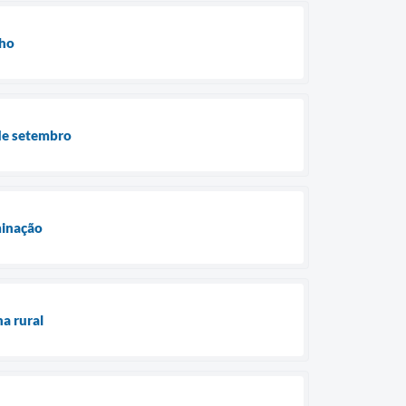
lho
 de setembro
minação
na rural