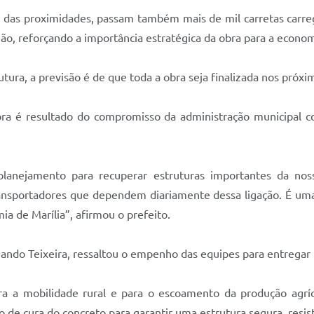
s das proximidades, passam também mais de mil carretas carreg
ão, reforçando a importância estratégica da obra para a economi
tura, a previsão é de que toda a obra seja finalizada nos próxi
bra é resultado do compromisso da administração municipal co
planejamento para recuperar estruturas importantes da nos
ansportadores que dependem diariamente dessa ligação. É um
 de Marília”, afirmou o prefeito.
rnando Teixeira, ressaltou o empenho das equipes para entrega
 a mobilidade rural e para o escoamento da produção agríc
o de cura do concreto para garantir uma estrutura segura, resi