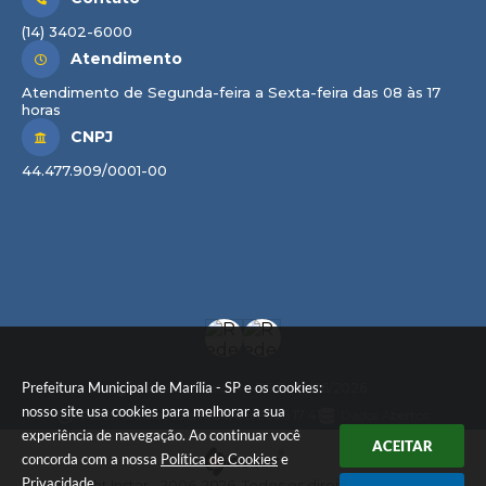
(14) 3402-6000
Atendimento
Atendimento de Segunda-feira a Sexta-feira das 08 às 17
horas
CNPJ
44.477.909/0001-00
Prefeitura Municipal de Marília - SP e os cookies:
Versão do Sistema:
3.5.3 - 19/06/2026
nosso site usa cookies para melhorar a sua
Portal atualizado em:
07/08/2026 17:41
Dados Abertos
experiência de navegação. Ao continuar você
ACEITAR
concorda com a nossa
Política de Cookies
e
Privacidade
.
© Copyright Instar - 2006-2026. Todos os direitos reservados -