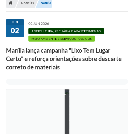
Notícias
Notícia
JUN
02 JUN 2026
02
AGRICULTURA, PECUÁRIA E ABASTECIMENTO
MEIO AMBIENTE E SERVIÇOS PÚBLICOS
Marília lança campanha "Lixo Tem Lugar
Certo" e reforça orientações sobre descarte
correto de materiais
E
c
o
p
o
n
t
o
Z
o