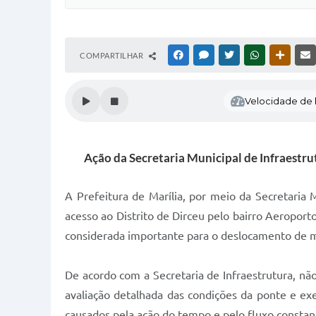
COMPARTILHAR
FACEBOOK
MESSENGER
TWITTER
WHATSAPP
OUTRAS
Velocidade de l
Ação da Secretaria Municipal de Infraestru
A Prefeitura de Marília, por meio da Secretaria 
acesso ao Distrito de Dirceu pelo bairro Aeroporto
considerada importante para o deslocamento de mo
De acordo com a Secretaria de Infraestrutura, não
avaliação detalhada das condições da ponte e ex
causados pela ação do tempo e pelo fluxo constant