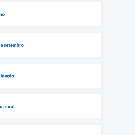
lho
 de setembro
minação
na rural