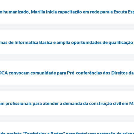
 humanizado, Marília inicia capacitação em rede para a Escuta Es
mas de Informática Básica e amplia oportunidades de qualificação 
MDCA convocam comunidade para Pré-conferências dos Direitos da
am profissionais para atender à demanda da construção civil em Ma
do projeto “Territórios e Redes” para fortalecer proteção de crian