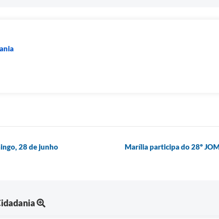
dania
ingo, 28 de junho
Marília participa do 28º JO
Cidadania