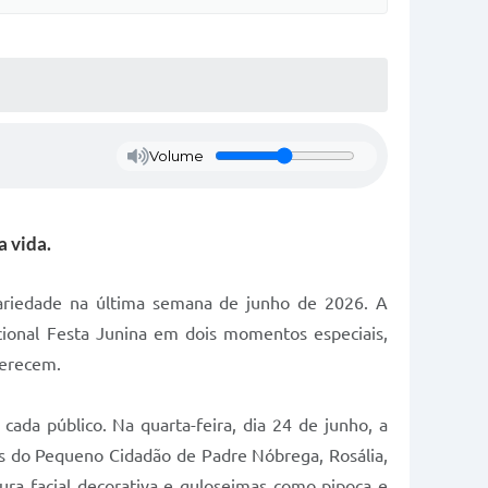
Volume
 vida.
idariedade na última semana de junho de 2026. A
dicional Festa Junina em dois momentos especiais,
merecem.
ada público. Na quarta-feira, dia 24 de junho, a
as do Pequeno Cidadão de Padre Nóbrega, Rosália,
ura facial decorativa e guloseimas como pipoca e