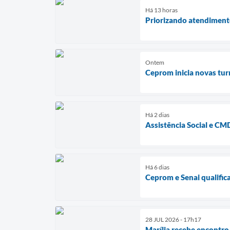
Há 13 horas
Priorizando atendimento
Ontem
Ceprom inicia novas tur
Há 2 dias
Assistência Social e C
Há 6 dias
Ceprom e Senai qualific
28 JUL 2026 - 17h17
Marília recebe encontro 