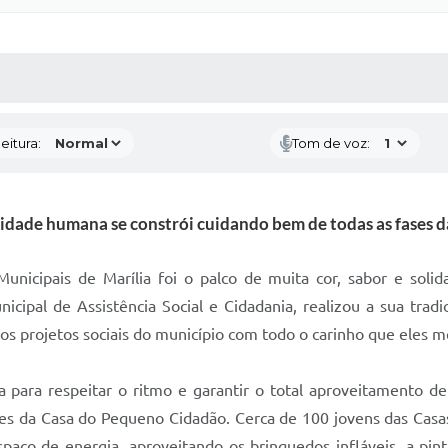
 MÍDIAS
RECEBA NOTÍCIAS
eitura:
Tom de voz:
idade humana se constrói cuidando bem de todas as fases da
Municipais de Marília foi o palco de muita cor, sabor e sol
nicipal de Assistência Social e Cidadania, realizou a sua tra
los projetos sociais do município com todo o carinho que eles 
para respeitar o ritmo e garantir o total aproveitamento de c
tes da Casa do Pequeno Cidadão. Cerca de 100 jovens das Cas
paço de energia, aproveitando os brinquedos infláveis, a pint