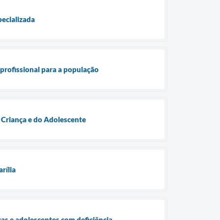
pecializada
profissional para a população
 Criança e do Adolescente
rília
ças e adolescentes com deficiência