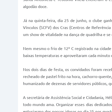
algodão doce.
Já na quinta-feira, dia 25 de junho, o clube g
Vínculos (SCFV) dos Cras (Centros de Referência 
um show de vitalidade na dança de quadrilha e se
Nem mesmo o frio de 12º C registrado na cidade e
baixas temperaturas e aproveitaram cada minuto d
Nos dois dias de festa, os convidados foram rec
recheado de pastel frito na hora, cachorro-quente,
humanizado de dezenas de servidores públicos, que
A secretária de Assistência Social e Cidadania, Hé
todo mundo ama. Organizar esses dias dedicados a 
entusiasmo dos nossos idosos no dia 25 nos mostr