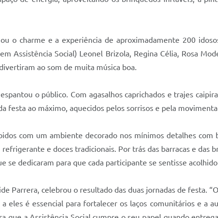
anhou o charme e a experiência de aproximadamente 200 idoso
em Assistência Social) Leonel Brizola, Regina Célia, Rosa Mode
 divertiram ao som de muita música boa.
spantou o público. Com agasalhos caprichados e trajes caipiras
a festa ao máximo, aquecidos pelos sorrisos e pela movimentaç
ebidos com um ambiente decorado nos mínimos detalhes com ba
 refrigerante e doces tradicionais. Por trás das barracas e das b
 se dedicaram para que cada participante se sentisse acolhido 
lide Parrera, celebrou o resultado das duas jornadas de festa. 
eles é essencial para fortalecer os laços comunitários e a au
a que a Assistência Social cumpre o seu papel quando entrega 