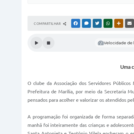
COMPARTILHAR
FACEBOOK
MESSENGER
TWITTER
WHATSAPP
OUTRAS
Velocidade de l
Uma c
O clube da Associação dos Servidores Públicos 
Prefeitura de Marília, por meio da Secretaria Mu
pensados para acolher e valorizar os atendidos pe
A programação foi organizada de forma separada 
manhã foi inteiramente das crianças e adolescen
Santa Antonieta e Teotônio Vilela encheram o es