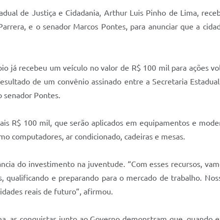
ual de Justiça e Cidadania, Arthur Luis Pinho de Lima, receb
de Parrera, e o senador Marcos Pontes, para anunciar que a ci
o já recebeu um veículo no valor de R$ 100 mil para ações volt
sultado de um convênio assinado entre a Secretaria Estadual d
o senador Pontes.
mais R$ 100 mil, que serão aplicados em equipamentos e mode
omo computadores, ar condicionado, cadeiras e mesas.
ância do investimento na juventude. “Com esses recursos, vam
s, qualificando e preparando para o mercado de trabalho. No
ades reais de futuro”, afirmou.
ha, as conquistas junto ao Governo demonstram que, quando ex