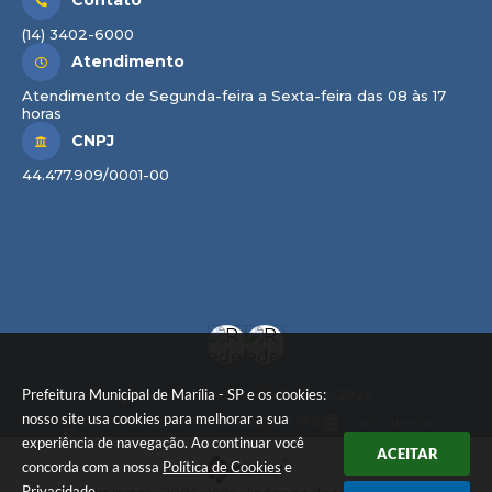
Contato
(14) 3402-6000
Atendimento
Atendimento de Segunda-feira a Sexta-feira das 08 às 17
horas
CNPJ
44.477.909/0001-00
Prefeitura Municipal de Marília - SP e os cookies:
Versão do Sistema:
3.5.3 - 19/06/2026
nosso site usa cookies para melhorar a sua
Portal atualizado em:
06/08/2026 17:17
Dados Abertos
experiência de navegação. Ao continuar você
ACEITAR
concorda com a nossa
Política de Cookies
e
Privacidade
.