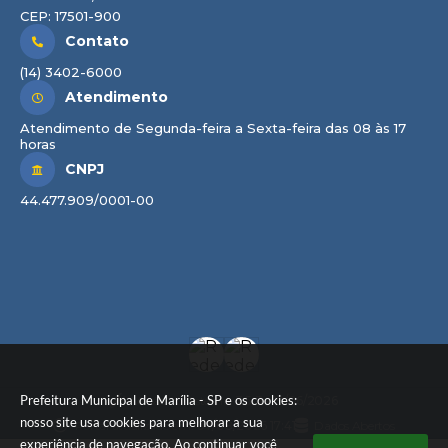
CEP: 17501-900
Contato
(14) 3402-6000
Atendimento
Atendimento de Segunda-feira a Sexta-feira das 08 às 17
horas
CNPJ
44.477.909/0001-00
Prefeitura Municipal de Marília - SP e os cookies:
Versão do Sistema:
3.5.3 - 19/06/2026
nosso site usa cookies para melhorar a sua
Portal atualizado em:
07/08/2026 17:41
Dados Abertos
experiência de navegação. Ao continuar você