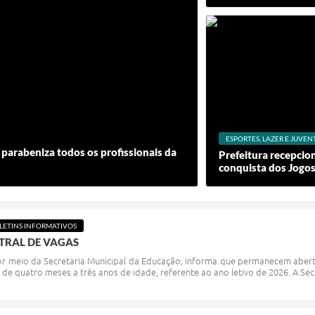
ESPORTES, LAZER E JUVE
 parabeniza todos os profissionais da
Prefeitura recepcion
conquista dos Jogos
LETINS INFORMATIVOS
NTRAL DE VAGAS
 por meio da Secretaria Municipal da Educação, informa que permanecem abert
a de quatro meses a três anos de idade, referente ao ano letivo de 2026. A Secr