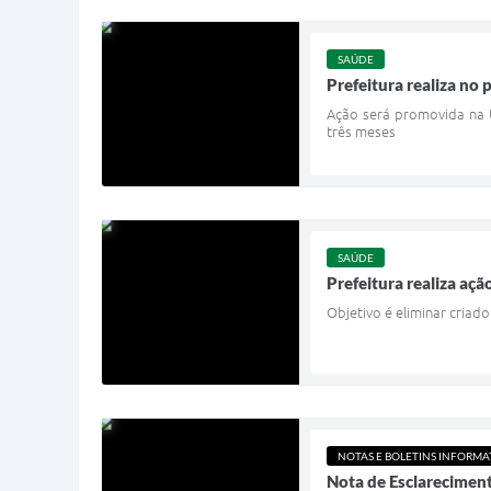
SAÚDE
Prefeitura realiza no
Ação será promovida na U
três meses
SAÚDE
Prefeitura realiza aç
Objetivo é eliminar cria
NOTAS E BOLETINS INFORMA
Nota de Esclareciment