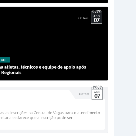
AGO
Ontem
07
NTUDE
a atletas, técnicos e equipe de apoio após
 Regionais
AGO
Ontem
07
as as inscrições na Central de Vagas para o atendimento
etaria esclarece que a inscrição pode ser...