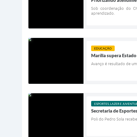
Priorizando atendimen
Sob coordenação do CMD
aprendizado.
EDUCAÇÃO
Marília supera Estado
Avanço é resultado de um
ESPORTES, LAZER E JUVENTU
Secretaria de Esporte
Poli do Pedro Sola recebe