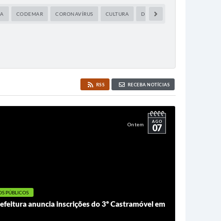
IA
CODEMAR
CORONAVÍRUS
CULTURA
DAEM
DEFESA CIVIL
E
RSS
RECEBA NOTÍCIAS
AGO
Ontem
07
OS PÚBLICOS
eitura anuncia inscrições do 3º Castramóvel em