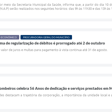
por meio da Secretaria Municipal da Saúde, informa que, a partir do dia 10
N.A.P) serão realizados nos seguintes horários: das 9h às 11h30 e das 13h às 
O ECONÔMICO
PROCURADORIA GERAL DO MUNICÍPIO
a de regularização de débitos é prorrogado até 2 de outubro
alor de juros e multas para pagamento à vista continua até 31 de agosto.
beiros celebra 56 Anos de dedicação e serviços prestados em Ma
s destacam a trajetória da corporação, a importância da unidade local e a