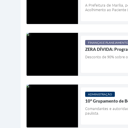
A Prefeitura de Marília, 
Acolhimento ao Paciente (
FINANÇAS E PLANEJAMENT
ZERA DÍVIDA: Program
Desconto de 90% sobre o v
ADMINISTRAÇÃO
10º Grupamento de Bom
Comandantes e autoridade
paulista.