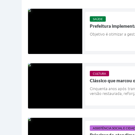
SAÚDE
Prefeitura implementa
Objetivo é otimizar a ge
CULTURA
Clássico que marcou o
Cinquenta anos após trans
versão restaurada, reforç
ASSISTÊNCIA SOCIAL E CIDA