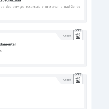
Especializada
de dos serviços essenciais e preservar o padrão do
AGO
Ontem
06
undamental
25
AGO
Ontem
06