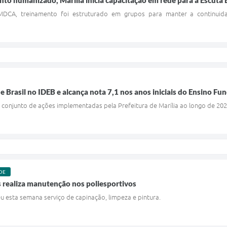
to humanizado, Marília inicia capacitação em rede para a Escuta 
CA, treinamento foi estruturado em grupos para manter a continuida
 e Brasil no IDEB e alcança nota 7,1 nos anos iniciais do Ensino F
 conjunto de ações implementadas pela Prefeitura de Marília ao longo de 20
DE
s realiza manutenção nos poliesportivos
u esta semana serviço de capinação, limpeza e pintura.