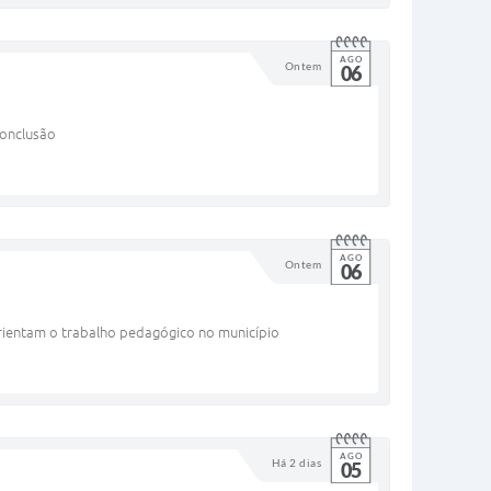
AGO
Ontem
06
conclusão
AGO
Ontem
06
 orientam o trabalho pedagógico no município
AGO
Há 2 dias
05