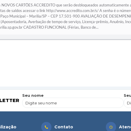
NOVOS CARTÕES ACCREDITO que serão desbloqueados automaticamente a par
nsultas de saldos acessar o link http://www.accredito.com.br/s/ A senha é
Paço Municipal – Marilia/SP – CEP 17.501-900 AVALIAÇÃO DE DESEMPENH
posentadoria, Averbação de tempo de serviço, Licença-prêmio, Anuênio, Inco
rilia.sp.gov.br CADASTRO FUNCIONAL (Férias, Banco de...
Seu nome
Seu
LETTER
lização
Contato
Aten