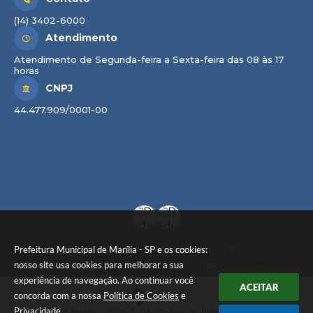
(14) 3402-6000
Atendimento
Atendimento de Segunda-feira a Sexta-feira das 08 às 17
horas
CNPJ
44.477.909/0001-00
Prefeitura Municipal de Marília - SP e os cookies:
Versão do Sistema:
3.5.3 - 19/06/2026
nosso site usa cookies para melhorar a sua
Portal atualizado em:
07/08/2026 17:29
Dados Abertos
experiência de navegação. Ao continuar você
ACEITAR
concorda com a nossa
Política de Cookies
e
Privacidade
.
© Copyright Instar - 2006-2026. Todos os direitos reservados -