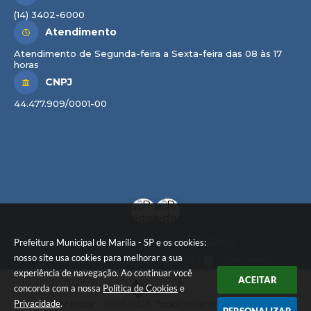
(14) 3402-6000
Atendimento
Atendimento de Segunda-feira a Sexta-feira das 08 às 17
horas
CNPJ
44.477.909/0001-00
Prefeitura Municipal de Marília - SP e os cookies:
Versão do Sistema:
3.5.3 - 19/06/2026
nosso site usa cookies para melhorar a sua
Portal atualizado em:
07/08/2026 17:41
Dados Abertos
experiência de navegação. Ao continuar você
ACEITAR
concorda com a nossa
Política de Cookies
e
Privacidade
.
© Copyright Instar - 2006-2026. Todos os direitos reservados -