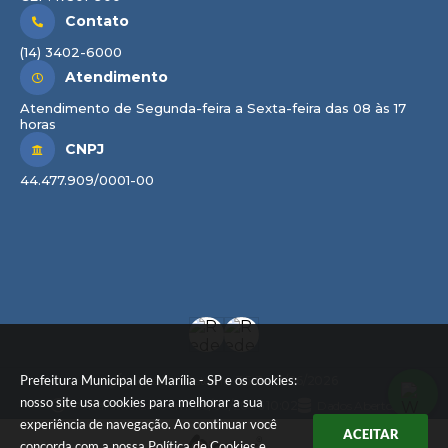
Contato
(14) 3402-6000
Atendimento
Atendimento de Segunda-feira a Sexta-feira das 08 às 17
horas
CNPJ
44.477.909/0001-00
Prefeitura Municipal de Marília - SP e os cookies:
Versão do Sistema:
3.5.3 - 19/06/2026
nosso site usa cookies para melhorar a sua
Portal atualizado em:
06/08/2026 10:02
Dados Abertos
experiência de navegação. Ao continuar você
ACEITAR
concorda com a nossa
Política de Cookies
e