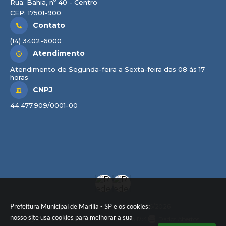
Rua: Bahia, nº 40 - Centro
CEP: 17501-900
Contato
(14) 3402-6000
Atendimento
Atendimento de Segunda-feira a Sexta-feira das 08 às 17
horas
CNPJ
44.477.909/0001-00
Prefeitura Municipal de Marília - SP e os cookies:
Versão do Sistema:
3.5.3 - 19/06/2026
nosso site usa cookies para melhorar a sua
Portal atualizado em:
07/08/2026 17:41
Dados Abertos