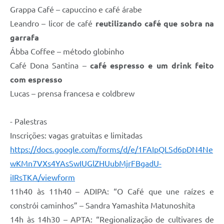
Grappa Café – capuccino e café árabe
Leandro – licor de café
reutilizando café que sobra na
garrafa
Ábba Coffee – método globinho
Café Dona Santina –
café espresso e um drink feito
com espresso
Lucas – prensa francesa e coldbrew
- Palestras
Inscrições: vagas gratuitas e limitadas
https://docs.google.com/forms/d/e/1FAIpQLSd6pDN4Ne
wKMn7VXs4YAsSwIUGlZHUubMjrFBgadU-
iIRsTKA/viewform
11h40 às 11h40 – ADIPA: “O Café que une raízes e
constrói caminhos” – Sandra Yamashita Matunoshita
14h às 14h30 – APTA: “Regionalização de cultivares de