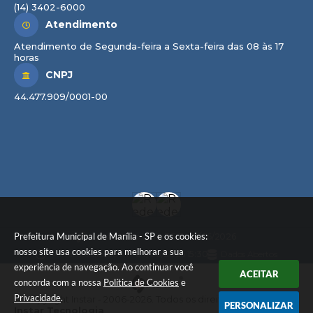
(14) 3402-6000
Atendimento
Atendimento de Segunda-feira a Sexta-feira das 08 às 17
horas
CNPJ
44.477.909/0001-00
Prefeitura Municipal de Marília - SP e os cookies:
Versão do Sistema:
3.5.3 - 19/06/2026
nosso site usa cookies para melhorar a sua
Portal atualizado em:
07/08/2026 15:30
Dados Abertos
experiência de navegação. Ao continuar você
ACEITAR
concorda com a nossa
Política de Cookies
e
Privacidade
.
© Copyright Instar - 2006-2026. Todos os direitos reservados -
PERSONALIZAR
Instar Tecnologia